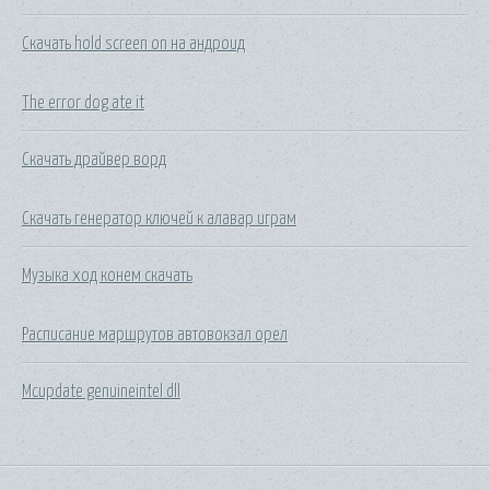
Скачать hold screen on на андроид
The error dog ate it
Скачать драйвер ворд
Скачать генератор ключей к алавар играм
Музыка ход конем скачать
Расписание маршрутов автовокзал орел
Mcupdate genuineintel dll