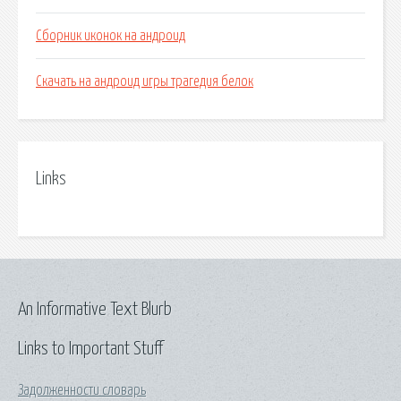
Сборник иконок на андроид
Скачать на андроид игры трагедия белок
Links
An Informative Text Blurb
Links to Important Stuff
Задолженности словарь