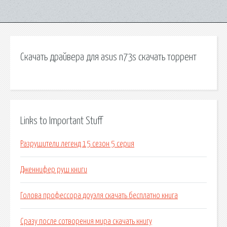
Скачать драйвера для asus n73s скачать торрент
Links to Important Stuff
Разрушители легенд 15 сезон 5 серия
Дженнифер руш книги
Голова профессора доуэля скачать бесплатно книга
Сразу после сотворения мира скачать книгу