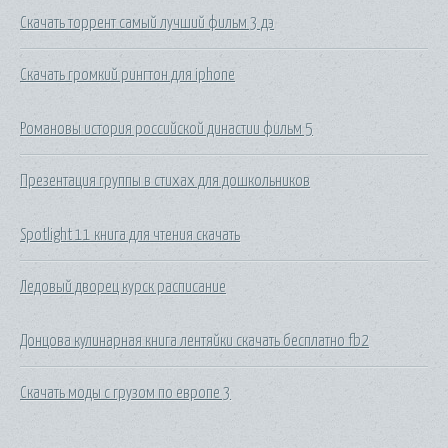
Скачать торрент самый лучший фильм 3 дэ
Скачать громкий рингтон для iphone
Романовы история российской династии фильм 5
Презентация группы в стихах для дошкольников
Spotlight 11 книга для чтения скачать
Ледовый дворец курск расписание
Донцова кулинарная книга лентяйки скачать бесплатно fb2
Скачать моды с грузом по европе 3