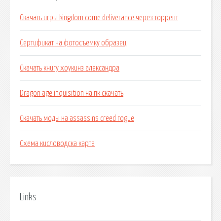
Скачать игры kingdom come deliverance через торрент
Сертификат на фотосъемку образец
Скачать книгу хоукинз александра
Dragon age inquisition на пк скачать
Скачать моды на assassins creed rogue
Схема кисловодска карта
Links