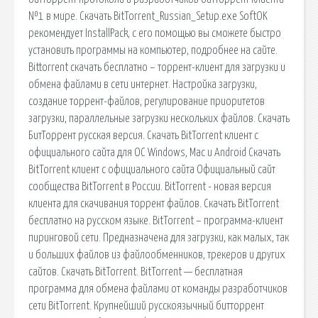
№1 в мире. Скачать BitTorrent_Russian_Setup.exe SoftOK
рекомендует InstallPack, с его помощью вы сможете быстро
установить программы на компьютер, подробнее на сайте.
Bittorrent скачать бесплатно – торрент-клиент для загрузки и
обмена файлами в сети интернет. Настройка загрузки,
создание торрент-файлов, регулирование приоритетов
загрузки, параллельные загрузки нескольких файлов. Скачать
БитТоррент русская версия. Скачать BitTorrent клиент с
официального сайта для ОС Windows, Mac и Android Скачать
BitTorrent клиент с официального сайта Официальный сайт
сообщества BitTorrent в России. BitTorrent - новая версия
клиента для скачивания торрент файлов. Скачать BitTorrent
бесплатно на русском языке. BitTorrent – программа-клиент
пиринговой сети. Предназначена для загрузки, как малых, так
и больших файлов из файлообменников, трекеров и других
сайтов. Скачать BitTorrent. BitTorrent — бесплатная
программа для обмена файлами от команды разработчиков
сети BitTorrent. Крупнейший русскоязычный битторрент