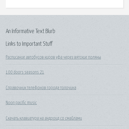
An Informative Text Blurb
Links to Important Stuff
Расписание автобусов киров уфа через вятские поляны
100 doors seasons 21
Справочник телефонов города толочина
Noon pacific music
Скачать клавиатура на андроид со смайлами