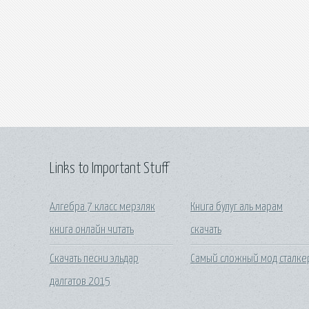
Links to Important Stuff
Алгебра 7 класс мерзляк
Книга булуг аль марам
книга онлайн читать
скачать
Скачать песни эльдар
Самый сложный мод сталке
далгатов 2015