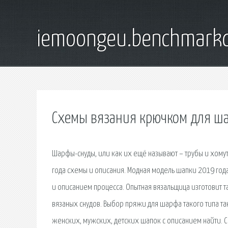
iemoongeu.benchmarkd
Схемы вязания крючком для ш
Шарфы-снуды, или как их ещё называют – трубы и хом
года схемы и описания. Модная модель шапки 2019 год
и описанием процесса. Опытная вязальщица изготовит 
вязаных снудов. Выбор пряжи для шарфа такого типа т
женских, мужских, детских шапок с описанием найти.