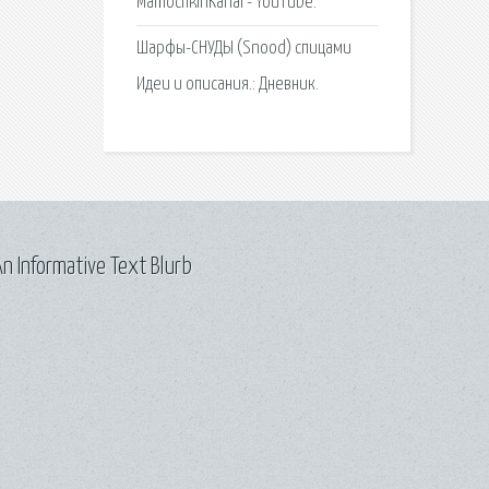
MamochkinKanal - YouTube.
Шарфы-СНУДЫ (Snood) спицами
Идеи и описания.: Дневник.
n Informative Text Blurb