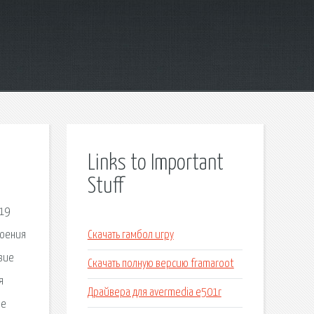
Links to Important
Stuff
019
роения
Скачать гамбол игру
зие
Скачать полную версию framaroot
я
Драйвера для avermedia e501r
зе