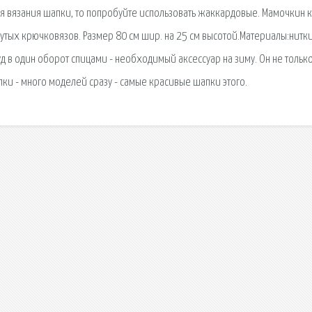
ля вязания шапки, то попробуйте использовать жаккардовые. Мамочкин к
тых крючковязов. Размер 80 см шир. на 25 см высотой.Материалы:нитк
уд в один оборот спицами - необходимый аксессуар на зиму. Он не тольк
пки - много моделей сразу - самые красивые шапки этого.