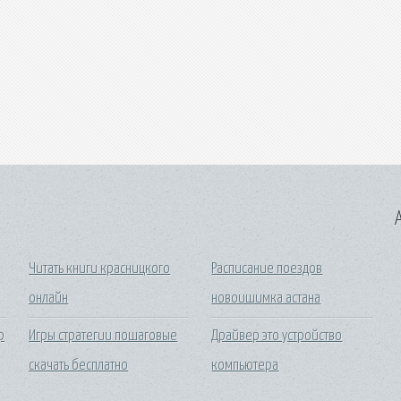
A
Читать книги красницкого
Расписание поездов
онлайн
новоишимка астана
р
Игры стратегии пошаговые
Драйвер это устройство
скачать бесплатно
компьютера