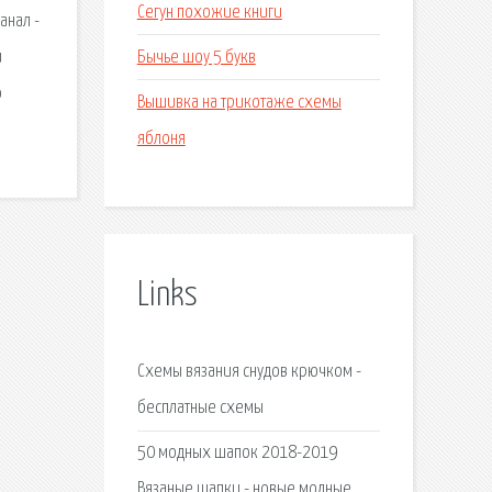
Сегун похожие книги
анал -
Бычье шоу 5 букв
и
о
Вышивка на трикотаже схемы
яблоня
Links
Схемы вязания снудов крючком -
бесплатные схемы
50 модных шапок 2018-2019
Вязаные шапки - новые модные.