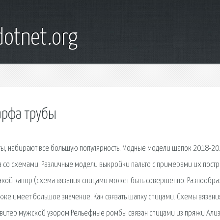
otnet.org
арфа трубы
уты, набирают все большую популярность. Модные модели шапок 2018-2
а со схемами. Различные модели выкройки пальто с примерами их пост
такой капор (схема вязания спицами может быть совершенно. Разнообра
акже имеет большое значение. Как связать шапку спицами. Схемы вязани
 Свитер мужской узором Рельефные ромбы связан спицами из пряжи Али