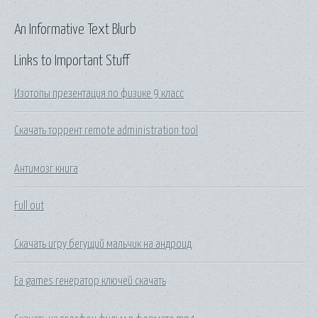
An Informative Text Blurb
Links to Important Stuff
Изотопы презентация по физике 9 класс
Скачать торрент remote administration tool
Антимозг книга
Full out
Скачать игру бегущий мальчик на андроид
Ea games генератор ключей скачать