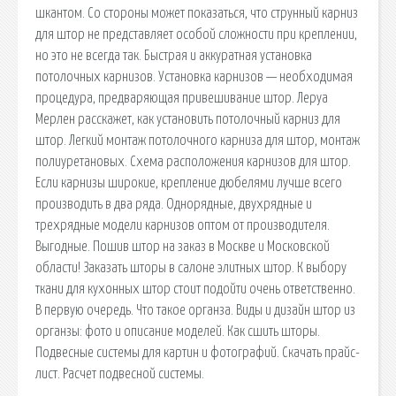
шкантом. Со стороны может показаться, что струнный карниз
для штор не представляет особой сложности при креплении,
но это не всегда так. Быстрая и аккуратная установка
потолочных карнизов. Установка карнизов — необходимая
процедура, предваряющая привешивание штор. Леруа
Мерлен расскажет, как установить потолочный карниз для
штор. Легкий монтаж потолочного карниза для штор, монтаж
полиуретановых. Схема расположения карнизов для штор.
Если карнизы широкие, крепление дюбелями лучше всего
производить в два ряда. Однорядные, двухрядные и
трехрядные модели карнизов оптом от производителя.
Выгодные. Пошив штор на заказ в Москве и Московской
области! Заказать шторы в салоне элитных штор. К выбору
ткани для кухонных штор стоит подойти очень ответственно.
В первую очередь. Что такое органза. Виды и дизайн штор из
органзы: фото и описание моделей. Как сшить шторы.
Подвесные системы для картин и фотографий. Скачать прайс-
лист. Расчет подвесной системы.