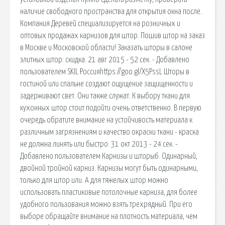
наличие свободного пространства для открытия окна после.
Компания Деревей специализируется на розничных и
оптовых продажах карнизов для штор. Пошив штор на заказ
в Москве и Московской области! Заказать шторы в салоне
элитных штор: скидка. 21 авг 2015 - 52 сек. - Добавлено
пользователем SKIL Россияhttps://goo.gl/X5PssL Шторы в
гостиной или спальне создают ощущение защищенности и
задерживают свет. Они также служат. К выбору ткани для
кухонных штор стоит подойти очень ответственно. В первую
очередь обратите внимание на устойчивость материала к
различным загрязнениям и качество окраски ткани - краска
не должна линять или быстро. 31 окт 2013 - 24 сек. -
Добавлено пользователем Карнизы и шторы6. Одинарный,
двойной тройной карниз. Карнизы могут быть одинарными,
только для штор или. А для тяжелых штор можно
использовать пластиковые потолочные карниза, для более
удобного пользования можно взять трехрядный. При его
выборе обращайте внимание на плотность материала, чем