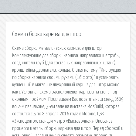
Схема сборки карниза для штор
Схема сборки металлических карнизов для штор.
Комплектующие для сборки карниза: направляющие трубы,
соединители труб (для составных направляющих-штанг),
кронштейны-держатели, кольца. Статья на тему: "Инструкция
по сборке карниза своими руками (16 фото)" и установить
купленный в магазине двухрядный карниз для штор можно
как с Условная схема расположения карниза на стене над
оконным проёмом. Приглашаем Вас посетить наш стенд Е609
во 2-м павильоне, 3-ем зале на выставке MosBuild, которая
состоится с 5 по 8 апреля 2016 года в Москве, ЦВК
«Экспоцентр», станция метро «Выставочная». Описание
процесса и этапы сборки карниза для штор. Перед сборкой и
установкой изделия нужно сделать разметку, проверить