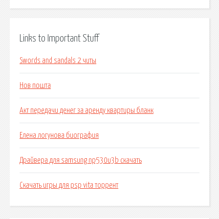
Links to Important Stuff
Swords and sandals 2 читы
Нов пошта
Акт передачи денег за аренду квартиры бланк
Елена логунова биография
Драйвера для samsung np530u3b скачать
Скачать игры для psp vita торрент