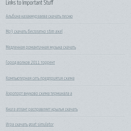
Links to Important Stuff
Альбина казакмурзаева скачать песню
Mp3 скачать бесплатно stim axel
Медленная романтичная музыка скачать
Город волков 2011 торрент
Компьютерная сеть предприятия схема
Аэропорт внуково схема терминала а
Книга атлант расправляет крылья скачать
Игра скачать goat simulator