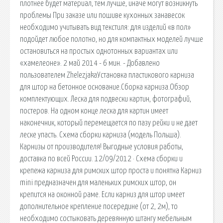
плотнее будет материал, тем лучше, иначе могут возникнуть
проблемы При заказе или пошиве кухонных занавесок
необходимо учитывать вид текстиля: для изделий «в пол»
подойдет любое полотно, но для компактных моделей лучше
остановиться на простых однотонных вариантах или
«хамелеоне». 2 май 2014 - 6 мин. - Добавлено
пользователем ZhelezjakaУстановка пластикового карниза
для штор на бетонное основание.Сборка карниза.Обзор
комплектующих. Леска для подвески картин, фотографий,
постеров. На одном конце леска для картин имеет
наконечник, который перемещается по пазу рейки и не дает
леске упасть. Схема сборки карниза (модель Польша).
Карнизы от производителя! Выгодные условия работы,
доставка по всей России. 12/09/2012 · Схема сборки и
крепежа карниза для римских штор проста и понятна Карниз
mini предназначен для маленьких римских штор, он
крепится на оконной раме. Если карниз для штор имеет
дополнительное крепление посередине (от 2, 2м), то
необходимо состыковать деревянную штангу мебельным