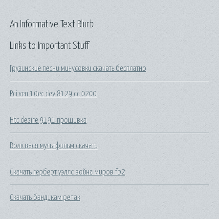
An Informative Text Blurb
Links to Important Stuff
Грузинские песни минусовки скачать бесплатно
Pci ven 10ec dev 8129 cc 0200
Htc desire 9191 прошивка
Волк вася мультфильм скачать
Скачать герберт уэллс война миров fb2
Скачать бандикам репак