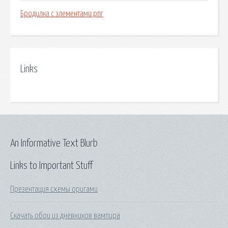
Бродилка с элементами рпг
Links
An Informative Text Blurb
Links to Important Stuff
Презентация схемы оригами
Скачать обои из дневников вампира