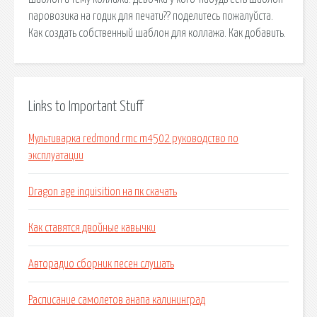
паровозика на годик для печати?? поделитесь пожалуйста.
Как создать собственный шаблон для коллажа. Как добавить.
Links to Important Stuff
Мультиварка redmond rmc m4502 руководство по
эксплуатации
Dragon age inquisition на пк скачать
Как ставятся двойные кавычки
Авторадио сборник песен слушать
Расписание самолетов анапа калининград