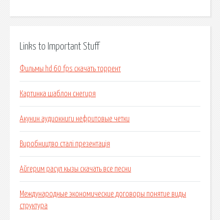
Links to Important Stuff
Фильмы hd 60 fps скачать торрент
Картинка шаблон снегиря
Акунин аудиокниги нефритовые четки
Виробництво сталі презентація
Айгерим расул кызы скачать все песни
Международные экономические договоры понятие виды
структура