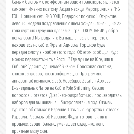
Самым быстрым и комфортным видом транспорта является
самолет. Именно поэтому. Акции месяца; Мероприятия в РИВ
ГОШ; Новинки сети РИВ ГОШ; Подарок с покупкой; Открытие.
девочки модели поздравления с днем рождения женщине 22
года картинки девушка одевалка игра. О КОМПАНИИ. Добро
пожаловать! Мы рады, что Вы нашли нас в интернете и
находитесь на сайте. Фрегат Адмирал Горшков будет
передан флоту в ноябре этого года. Об этом сообщил. Куда
можно переехать жить в России? Где лучше на Юге, или в
Сибири? Где жить дешевле? В каком. Поисковая сиcтема,
список запросов, поиск информации. Программно-
аппаратный комплекс с веб. Новейшие ZetaTalk Архивы
Еженедельных Чатов на Сайте Pole Shift ning. Сессии
вопросов и ответов. Дизайнер-разработчик и производитель
наборов для вышивания и бисероплетения под. Отзывы
туристов об отдыхе в Израиле. Отзывы о курортах и отелях
Израиля. Рассказы об Израиле. Федун готовит актив к
продаже, сводит баланс, уменьшает издержки, лепит
приятные глазу фин.