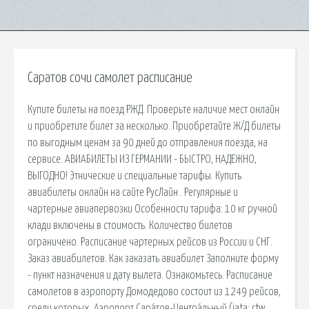
Саратов сочи самолет расписание
Купите билеты на поезд РЖД. Проверьте наличие мест онлайн
и приобретите билет за несколько. Приобретайте Ж/Д билеты
по выгодным ценам за 90 дней до отправления поезда, на
сервисе. АВИАБИЛЕТЫ ИЗ ГЕРМАНИИ - БЫСТРО, НАДЕЖНО,
ВЫГОДНО! Этнические и специальные тарифы. Купить
авиабилеты онлайн на сайте РусЛайн . Регулярные и
чартерные авиапервозки Особенности тарифа: 10 кг ручной
клади включены в стоимость. Количество билетов
ограничено. Расписание чартерных рейсов из России и СНГ.
Заказ авиабилетов. Как заказать авиабилет Заполните форму
- пункт назначения и дату вылета. Ознакомьтесь. Расписание
самолетов в аэропорту Домодедово состоит из 1249 рейсов,
среди которых. Аэропорт Сара́тов-Центра́льный (iata: rtw,