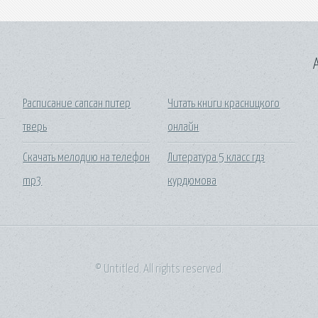
A
Расписание сапсан питер
Читать книги красницкого
тверь
онлайн
Скачать мелодию на телефон
Литература 5 класс гдз
mp3
курдюмова
© Untitled. All rights reserved.