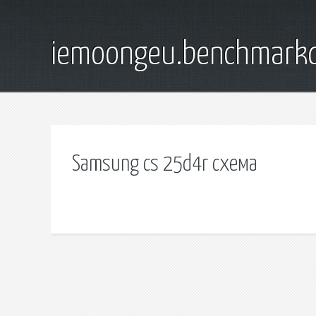
iemoongeu.benchmarkd
Samsung cs 25d4r схема