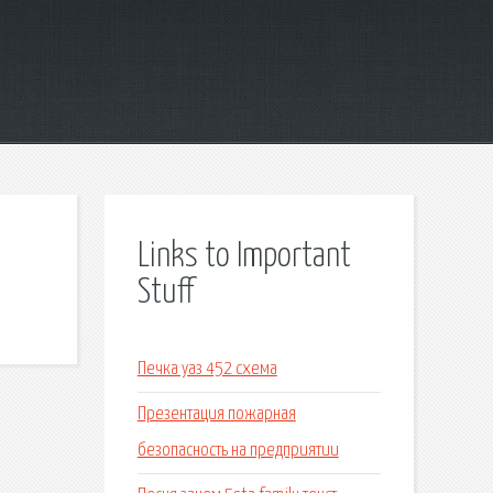
Links to Important
Stuff
Печка уаз 452 схема
Презентация пожарная
безопасность на предприятии