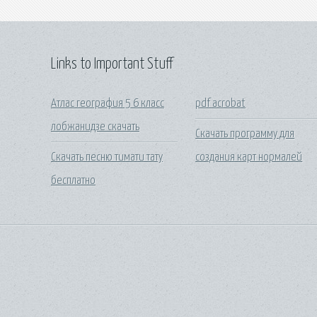
Links to Important Stuff
Атлас география 5 6 класс
pdf acrobat
лобжанидзе скачать
Скачать программу для
Скачать песню тимати тату
создания карт нормалей
бесплатно