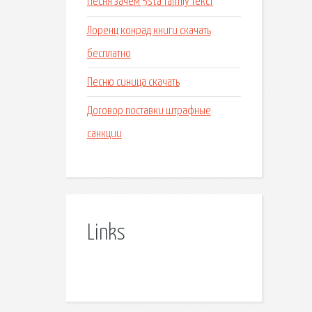
Песня зачем 5sta family текст
Лоренц конрад книги скачать
бесплатно
Песню синица скачать
Договор поставки штрафные
санкции
Links