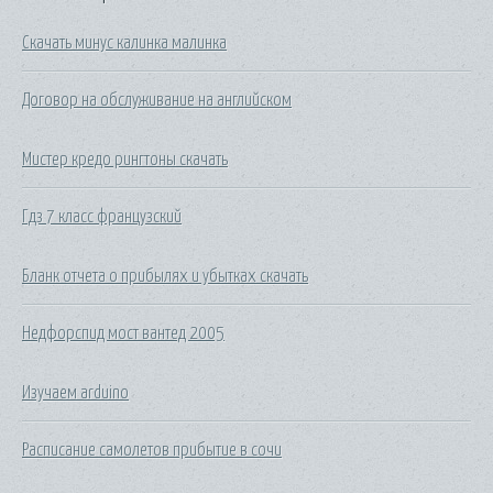
Скачать минус калинка малинка
Договор на обслуживание на английском
Мистер кредо рингтоны скачать
Гдз 7 класс французский
Бланк отчета о прибылях и убытках скачать
Недфорспид мост вантед 2005
Изучаем arduino
Расписание самолетов прибытие в сочи