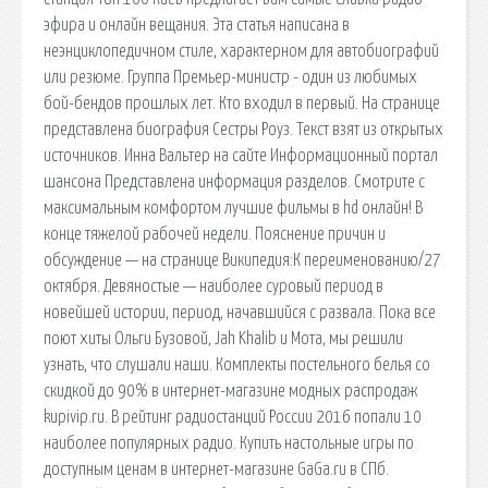
эфира и онлайн вещания. Эта статья написана в
неэнциклопедичном стиле, характерном для автобиографий
или резюме. Группа Премьер-министр - один из любимых
бой-бендов прошлых лет. Кто входил в первый. На странице
представлена биография Сестры Роуз. Текст взят из открытых
источников. Инна Вальтер на сайте Информационный портал
шансона Представлена информация разделов. Смотрите с
максимальным комфортом лучшие фильмы в hd онлайн! В
конце тяжелой рабочей недели. Пояснение причин и
обсуждение — на странице Википедия:К переименованию/27
октября. Девяностые — наиболее суровый период в
новейшей истории, период, начавшийся с развала. Пока все
поют хиты Ольги Бузовой, Jah Khalib и Мота, мы решили
узнать, что слушали наши. Комплекты постельного белья со
скидкой до 90% в интернет-магазине модных распродаж
kupivip.ru. В рейтинг радиостанций России 2016 попали 10
наиболее популярных радио. Купить настольные игры по
доступным ценам в интернет-магазине GaGa.ru в СПб.