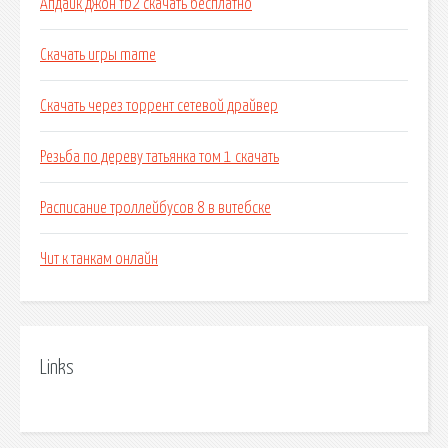
Апдайк джон fb2 скачать бесплатно
Скачать игры mame
Скачать через торрент сетевой драйвер
Резьба по дереву татьянка том 1 скачать
Расписание троллейбусов 8 в витебске
Чит к танкам онлайн
Links