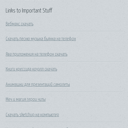
Links to Important Stuff
Вебмакс скачать
Скачать песню музыка бьянка на телефон
Ява приложения на телефон скачать
Книги крессида коуэлл скачать
Анимашки для презентаций самолеты
Меч и магия герои читы
Скачать sketchup на компьютер