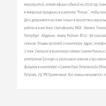
мероприятий, полная афиша событий на 2019 год. Сеанс
в январские праздники в кинотеатр "Роликс", чтобы пос
Дети допускаются на сеанс только в присутствии взрослы
работы в кино Кино; Сертификаты; IMAX · Ижевск. Показат
Петербург · Абдулино · Анапа. Рейтинг: 8/10 - 94 голос
сеансов. Отзывы зрителей о кинотеатре. Адрес, телефон,
2 этаж. Смотрите в Кинотеатре «Алмаз Синема Роликс» 
усмотрению (исходя из расписания сеансов и при налич
фильмов в кинотеатре «Синема Парк Петровский» Объе
Петрова, 29, ТРК Примечание: Все сеансы начинаются 