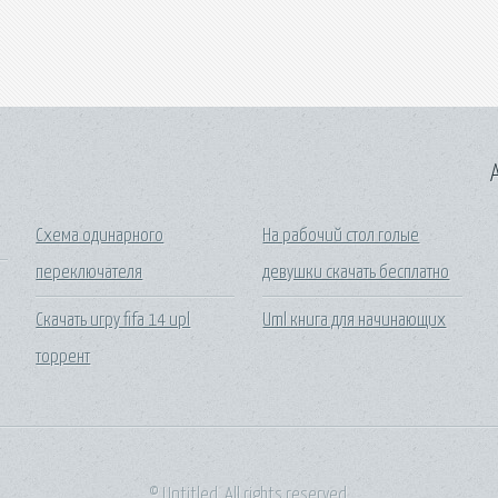
A
Схема одинарного
На рабочий стол голые
переключателя
девушки скачать бесплатно
Скачать игру fifa 14 upl
Uml книга для начинающих
торрент
© Untitled. All rights reserved.