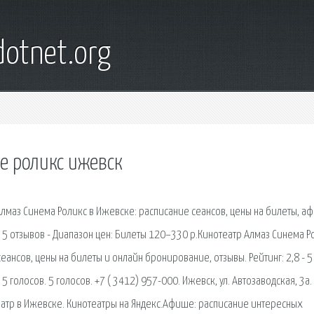
otnet.org
ре роликс ижевск
Алмаз Синема Роликс в Ижевске: расписание сеансов, цены на билеты, а
 - 5 отзывов - Диапазон цен: Билеты 120–330 р.Кинотеатр Алмаз Синема Р
сеансов, цены на билеты и онлайн бронирование, отзывы. Рейтинг: 2,8 - 5
5 голосов. 5 голосов. +7 ( 3412) 957-000. Ижевск, ул. Автозаводская, 3а.
атр в Ижевске. Кинотеатры на Яндекс.Афише: расписание интересных