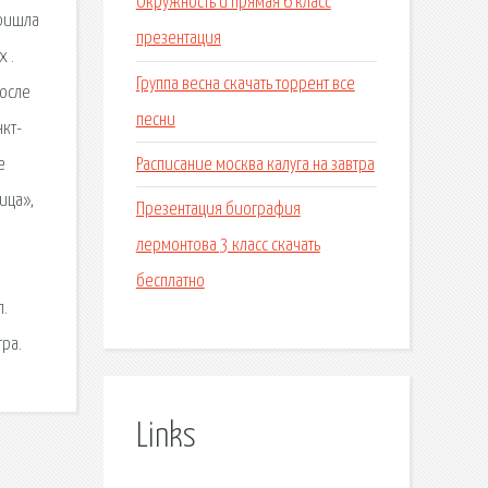
Окружность и прямая 6 класс
Пришла
презентация
 .
Группа весна скачать торрент все
после
песни
нкт-
Расписание москва калуга на завтра
е
ица»,
Презентация биография
лермонтова 3 класс скачать
бесплатно
л.
ра.
Links