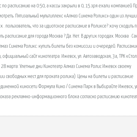
 по расписанию на 0:50, а кассы закрыли в 0, 15.зря ехали компанией 
мотреть. Пятизальный мультиплекс «Алмаз Синема Роликс» один из лучших
х . пользователь, что за идиотское расписание в Роликсе? хочу сходить 
ь расписание для города Москва ? Да. Нет. В других городах. Москва · Са
аАлмаз Синема Роликс: купить билеты без комиссии и очередей. Расписани
 официальный сайт кинотеатра. Ижевск, ул. Автозаводская, 3а, ТРК «Стол
с 28 марта: Улетные дни Кинотеатр Алмаз Синема Ролис Ижевск своему
ии свободных мест для проката ролика). Цены на билеты и расписание
диненной киносети Формула Кино / Синема Парк в Выбирайте Ижевск, у
с показа рекламно-информационного блока согласно расписанию кинотеат