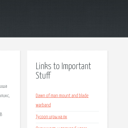
Links to Important
Stuff
фиша
оликс,
Dawn of man mount and blade
warband
 В
Tycoon игры на пк