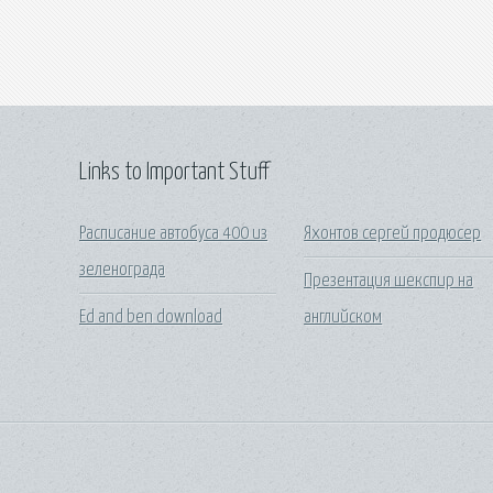
Links to Important Stuff
Расписание автобуса 400 из
Яхонтов сергей продюсер
зеленограда
Презентация шекспир на
Ed and ben download
английском