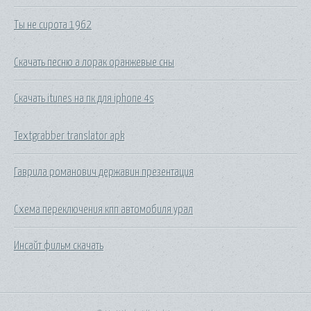
Ты не сирота 1962
Скачать песню а лорак оранжевые сны
Скачать itunes на пк для iphone 4s
Textgrabber translator apk
Гаврила романович державин презентация
Схема переключения кпп автомобиля урал
Инсайт фильм скачать