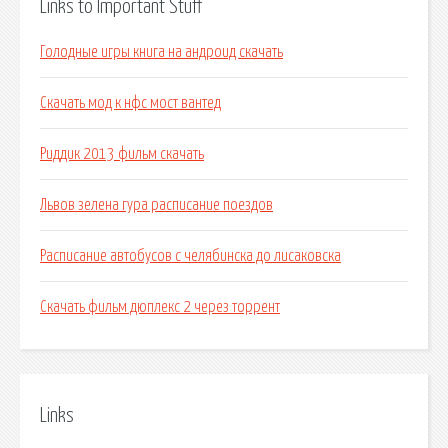
Links to Important Stuff
Голодные игры книга на андроид скачать
Скачать мод к нфс мост вантед
Риддик 2013 фильм скачать
Львов зелена гура расписание поездов
Расписание автобусов с челябинска до лисаковска
Скачать фильм дюплекс 2 через торрент
Links