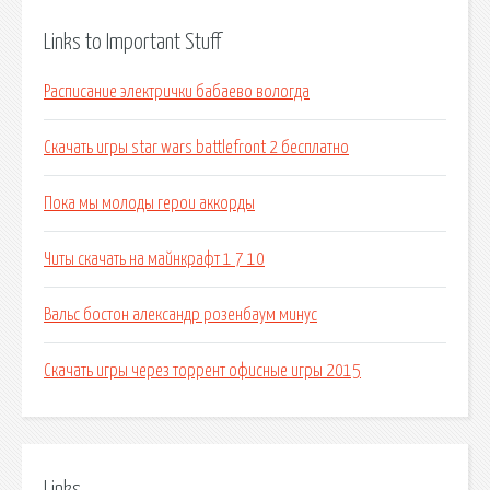
Links to Important Stuff
Расписание электрички бабаево вологда
Скачать игры star wars battlefront 2 бесплатно
Пока мы молоды герои аккорды
Читы скачать на майнкрафт 1 7 10
Вальс бостон александр розенбаум минус
Скачать игры через торрент офисные игры 2015