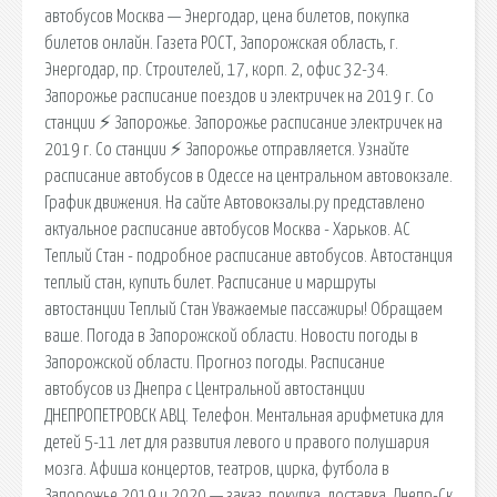
автобусов Москва — Энергодар, цена билетов, покупка
билетов онлайн. Газета РОСТ, Запорожская область, г.
Энергодар, пр. Строителей, 17, корп. 2, офис 32-34.
Запорожье расписание поездов и электричек на 2019 г. Со
станции ⚡ Запорожье. Запорожье расписание электричек на
2019 г. Со станции ⚡ Запорожье отправляется. Узнайте
расписание автобусов в Одессе на центральном автовокзале.
График движения. На сайте Автовокзалы.ру представлено
актуальное расписание автобусов Москва - Харьков. АС
Теплый Стан - подробное расписание автобусов. Автостанция
теплый стан, купить билет. Расписание и маршруты
автостанции Теплый Стан Уважаемые пассажиры! Обращаем
ваше. Погода в Запорожской области. Новости погоды в
Запорожской области. Прогноз погоды. Расписание
автобусов из Днепра с Центральной автостанции
ДНЕПРОПЕТРОВСК АВЦ. Телефон. Ментальная арифметика для
детей 5-11 лет для развития левого и правого полушария
мозга. Афиша концертов, театров, цирка, футбола в
Запорожье 2019 и 2020 — заказ, покупка, доставка. Днепр-Ск