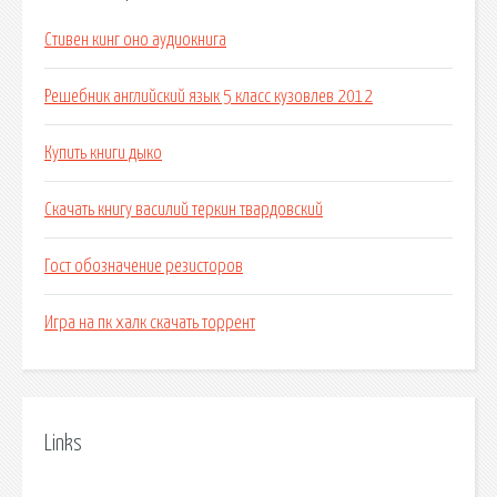
Стивен кинг оно аудиокнига
Решебник английский язык 5 класс кузовлев 2012
Купить книги дыко
Скачать книгу василий теркин твардовский
Гост обозначение резисторов
Игра на пк халк скачать торрент
Links