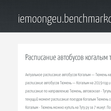
iemoongeu.benchmarkd
Расписание автобусов когалым
Актуальное расписание автобусов Когалым — Тюмень на 
расписание автобусов Тюмень — Когалым на 2019 год и 
расписание по направлению Тюмень, автовокзал - Тугул
текущий момент расписание поездов Когалым Тюмень со
Когалым - Тюмень можно купить на Туту.ру за 7 минут.