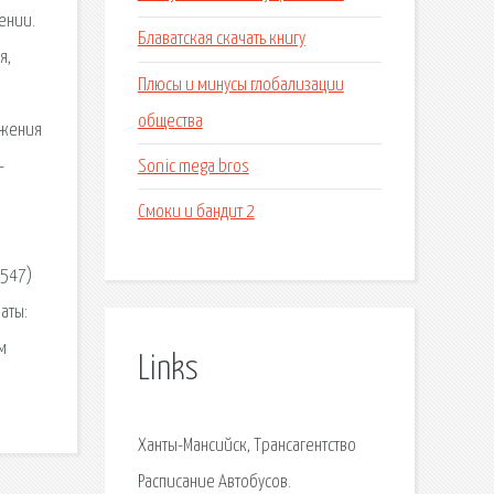
ении.
Блаватская скачать книгу
я,
Плюсы и минусы глобализации
общества
ижения
Sonic mega bros
-
Смоки и бандит 2
4547)
аты:
м
Links
Ханты-Мансийск, Трансагентство
Расписание Автобусов.