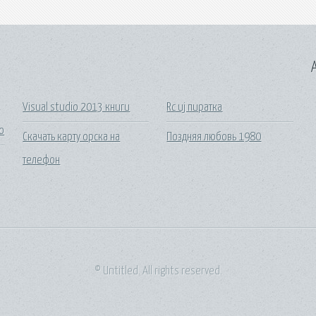
A
Visual studio 2013 книги
Rc uj пиратка
о
Скачать карту орска на
Поздняя любовь 1980
телефон
© Untitled. All rights reserved.