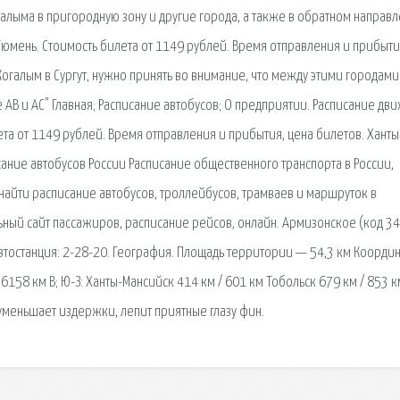
галыма в пригородную зону и другие города, а также в обратном направл
юмень. Стоимость билета от 1149 рублей. Время отправления и прибыти
 Когалым в Сургут, нужно принять во внимание, что между этими городами
 АВ и АС" Главная; Расписание автобусов; О предприятии. Расписание дв
та от 1149 рублей. Время отправления и прибытия, цена билетов. Ханты
сание автобусов России Расписание общественного транспорта в России,
 найти расписание автобусов, троллейбусов, трамваев и маршруток в
ый сайт пассажиров, расписание рейсов, онлайн. Армизонское (код 3
втостанция: 2-28-20. География. Площадь территории — 54,3 км Координ
 / 6158 км В; Ю-З: Ханты-Мансийск 414 км / 601 км Тобольск 679 км / 853 к
 уменьшает издержки, лепит приятные глазу фин.