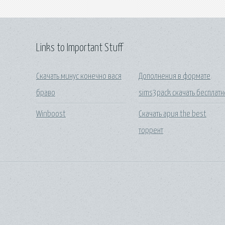
Links to Important Stuff
Скачать минус конечно вася
Дополнения в формате
браво
sims3pack скачать бесплатн
Winboost
Скачать ария the best
торрент