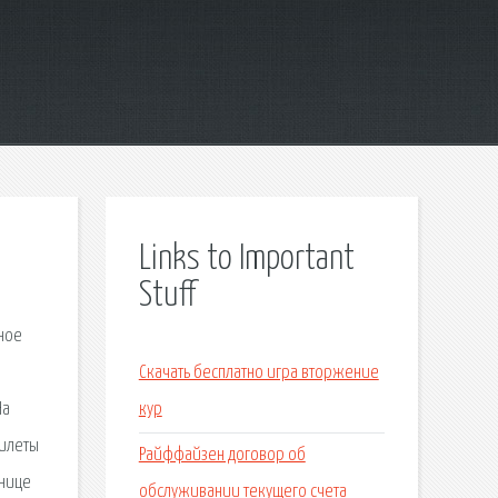
Links to Important
Stuff
ьное
Скачать бесплатно игра вторжение
На
кур
билеты
Райффайзен договор об
анице
обслуживании текущего счета