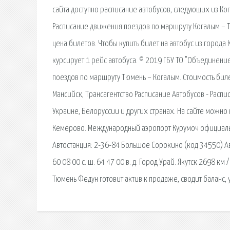
сайта доступно расписание автобусов, следующих из Ко
Расписание движения поездов по маршруту Когалым – Т
цена билетов. Чтобы купить билет на автобус из города
курсирует 1 рейс автобуса. © 2019 ГБУ ТО "Объединение
поездов по маршруту Тюмень – Когалым. Стоимость биле
Мансийск, Трансагентство Расписание Автобусов - Распи
Украине, Белоруссии и других странах. На сайте можно
Кемерово. Международный аэропорт Курумоч официальн
Автостанция: 2-36-84 Большое Сорокино (код 34550) А
60 08 00 с. ш. 64 47 00 в. д. Город Урай. Якутск 2698 км
Тюмень Федун готовит актив к продаже, сводит баланс,