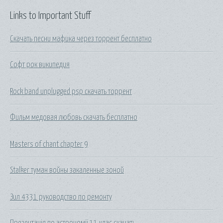
Links to Important Stuff
Скачать песни мафика через торрент бесплатно
Софт рок википедия
Rock band unplugged psp скачать торрент
Фильм медовая любовь скачать бесплатно
Masters of chant chapter 9
Stalker туман войны закаленные зоной
Зил 4331 руководство по ремонту
Презентація по астрономії 11 клас скачать