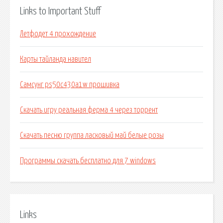
Links to Important Stuff
Летфодет 4 прохождение
Карты тайланда навител
Самсунг ps50c430a1w прошивка
Скачать игру реальная ферма 4 через торрент
Скачать песню группа ласковый май белые розы
Программы скачать бесплатно для 7 windows
Links