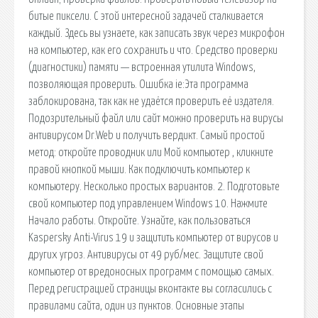
битые пиксели. С этой интересной задачей сталкивается
каждый. Здесь вы узнаете, как записать звук через микрофон
на компьютер, как его сохранить и что. Средство проверки
(диагностики) памяти — встроенная утилита Windows,
позволяющая проверить. Ошибка ie:Эта программа
заблокирована, так как не удаётся проверить её издателя.
Подозрительный файл или сайт можно проверить на вирусы
антивирусом Dr.Web и получить вердикт. Самый простой
метод: откройте проводник или Мой компьютер , кликните
правой кнопкой мыши. Как подключить компьютер к
компьютеру. Несколько простых вариантов. 2. Подготовьте
свой компьютер под управлением Windows 10. Нажмите
Начало работы. Откройте. Узнайте, как пользоваться
Kaspersky Anti-Virus 19 и защитить компьютер от вирусов и
других угроз. Антивирусы от 49 руб/мес. Защитите свой
компьютер от вредоносных программ с помощью самых.
Перед регистрацией страницы вконтакте вы согласились с
правилами сайта, один из пунктов. Основные этапы