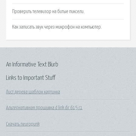
Проверить телевизор на битые пиксели.
Как записать звук через микрофон на компьютер.
An Informative Text Blurb
Links to Important Stuff
Лист дерева шаблон картинка
Альтернативная прошивка d link dir 615 r1
Скачать neuropunk