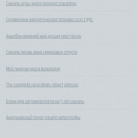
Скачать игры через торрент спасатели
Справочник энергетическое топливо ссср 1991
Акылбек жеменей жан досым текст песни
Скачать песню анна семенович отпусти
Мой генерал книга википедия
The complete recordings robert johnson
Бланк для загранпаспорта на 5 лет скачать
Американский пирог рецепт катастрофы