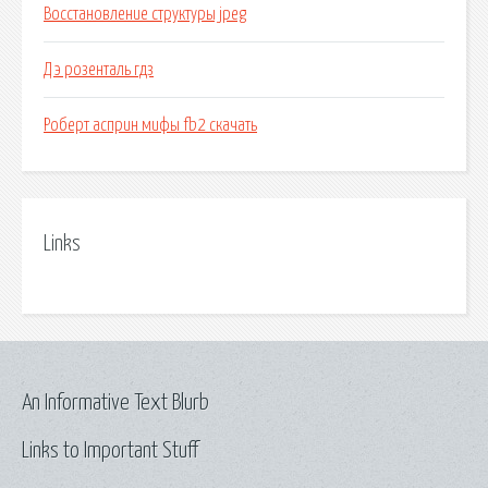
Восстановление структуры jpeg
Д э розенталь гдз
Роберт асприн мифы fb2 скачать
Links
An Informative Text Blurb
Links to Important Stuff