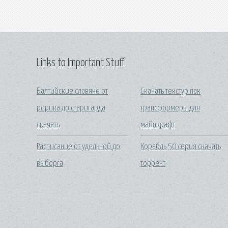
Links to Important Stuff
Балтийские славяне от
Скачать текстур пак
рерика до старигарда
трансформеры для
скачать
майнкрафт
Расписание от удельной до
Корабль 50 серия скачать
выборга
торрент