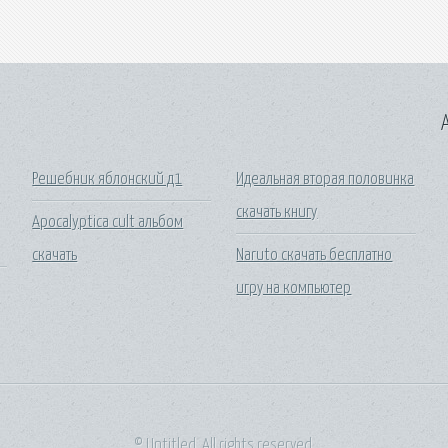
A
Решебник яблонский д1
Идеальная вторая половинка
скачать книгу
Apocalyptica cult альбом
скачать
Naruto скачать бесплатно
игру на компьютер
© Untitled. All rights reserved.