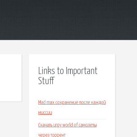
Links to Important
Stuff
Mad max сохранение после каждой
миссии
Скачать игру world of самолеты
через торрент