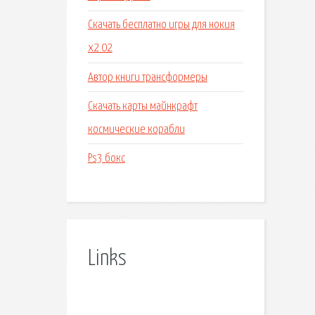
Скачать бесплатно игры для нокия
x2 02
Автор книги трансформеры
Скачать карты майнкрафт
космические корабли
Ps3 бокс
Links