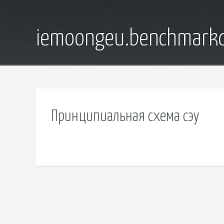
iemoongeu.benchmarkd
Принципиальная схема сэу