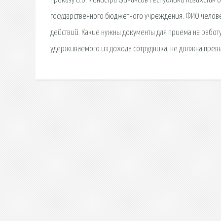
приказу и.о. Министра финансов Республики Казахстан о
государственного бюджетного учреждения. ФИО челове
действий. Какие нужны документы для приема на работу.
удерживаемого из дохода сотрудника, не должна превы