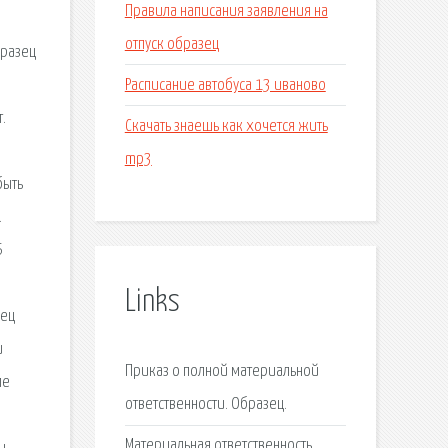
Правила написания заявления на
отпуск образец
бразец
Расписание автобуса 13 иваново
.
Скачать знаешь как хочется жить
mp3
быть
.
Б
Links
зец
и
Приказ о полной материальной
ме
ответственности. Образец.
Материальная ответственность