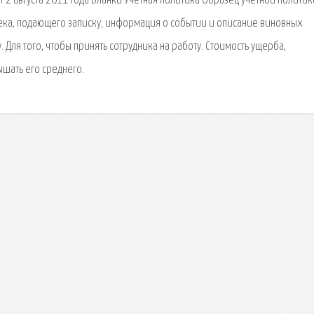
т 2 августа 2011 года Бланки Учетная политика Образец учетной политик
ка, подающего записку; информация о событии и описание виновных
 Для того, чтобы принять сотрудника на работу. Стоимость ущерба,
шать его среднего.