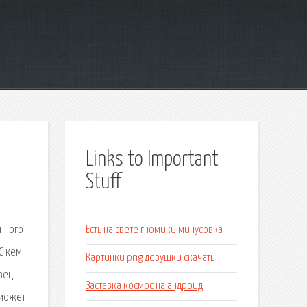
Links to Important
Stuff
енного
Есть на свете гномики минусовка
С кем
Картинки png девушки скачать
зец
Заставка космос на андроид
 может