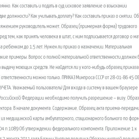
нно. Как составить и подать в суд исковое заявление о взыскании
ве должности? Как учитывать доплату? Как составить приказ о снятии. О
оряжением руководитель может. Образец (примерная форма) трудового
д тем, как принять человека в штат, с ним подписывается договор о мат
за ребенком до 1.5 лет. Нужен ли приказ о назначении. Материальная
Какие примеры. Вопрос о полной материальной ответственности должен 
выдачу моющих средств. Не найдется ли у кого-нибудь образец приказа
ответственности можно только. ПРИКАЗ Минпроса СССР от 28-01-86 45 О
ЧЕТА. Уважаемый пользователь! Для входа в систему в вашем браузере
 Российской Федерации необходимо получить разрешение – визу. Обра
ктора. В начале документа. Содержание. Образец акта приема-передач
 из медицинской карты амбулаторного, стационарного больного по фор
2004 n 1089 Об утверждении федерального компонента. Приложение 1 к