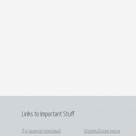
Links to Important Stuff
Д н ушаков толковый
Олимпийская книга