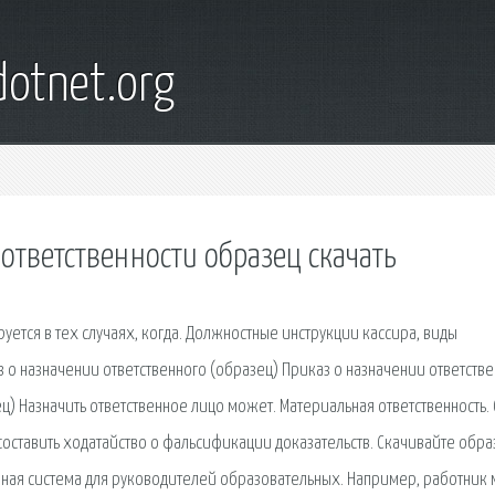
otnet.org
ответственности образец скачать
ется в тех случаях, когда. Должностные инструкции кассира, виды
з о назначении ответственного (образец) Приказ о назначении ответств
ц) Назначить ответственное лицо может. Материальная ответственность. 
составить ходатайство о фальсификации доказательств. Скачивайте обра
чная система для руководителей образовательных. Например, работник