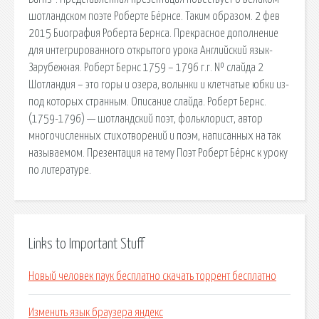
шотландском поэте Роберте Бёрнсе. Таким образом. 2 фев
2015 Биография Роберта Бернса. Прекрасное дополнение
для интегрированного открытого урока Английский язык-
Зарубежная. Роберт Бернс 1759 – 1796 г.г. № слайда 2
Шотландия – это горы и озера, волынки и клетчатые юбки из-
под которых странным. Описание слайда. Роберт Бернс.
(1759-1796) — шотландский поэт, фольклорист, автор
многочисленных стихотворений и поэм, написанных на так
называемом. Презентация на тему Поэт Роберт Бёрнс к уроку
по литературе.
Links to Important Stuff
Новый человек паук бесплатно скачать торрент бесплатно
Изменить язык браузера яндекс