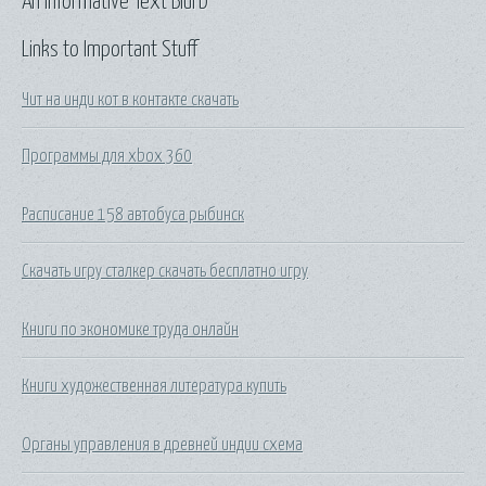
An Informative Text Blurb
Links to Important Stuff
Чит на инди кот в контакте скачать
Программы для xbox 360
Расписание 158 автобуса рыбинск
Скачать игру сталкер скачать бесплатно игру
Книги по экономике труда онлайн
Книги художественная литература купить
Органы управления в древней индии схема