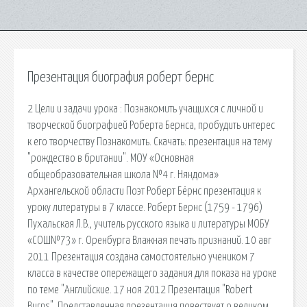
Презентация биография роберт бернс
2 Цели и задачи урока : Познакомить учащихся с личной и
творческой биографией Роберта Бернса, пробудить интерес
к его творчеству Познакомить. Скачать: презентация на тему
"рождество в британии". МОУ «Основная
общеобразовательная школа №4 г. Няндома»
Архангельской области Поэт Роберт Бёрнс презентация к
уроку литературы в 7 классе. Роберт Бернс (1759 - 1796)
Пухальская Л.В., учитель русского языка и литературы МОБУ
«СОШ№73» г. Оренбурга Влажная печать признаний. 10 авг
2011 Презентация создана самостоятельно учеником 7
класса в качестве опережащего задания для показа на уроке
по теме "Английские. 17 ноя 2012 Презентация "Robert
Burns". Представленная презентация повествует о великом