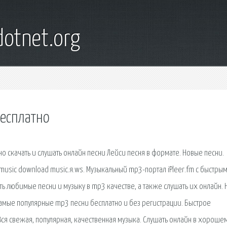
otnet.org
бесплатно
о скачать и слушать онлайн песни Лейси песня в формате. Новые песни.
 music download music.я.ws. Музыкальный mp3-портал iPleer.fm с быстры
ь любимые песни и музыку в mp3 качестве, а также слушать их онлайн. 
самые популярные mp3 песни бесплатно и без регистрации. Быстрое
Вся свежая, популярная, качественная музыка. Слушать онлайн в хороше