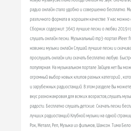
новую музыкуСветлана Лобода онлайн на Звук. скачать в
радио онлайн стало удобно и совершенно бесплатно. М
различного формата в хорошем качестве. У нас можно 
Сборник содержит: 3643 лучшие песни о любви 2019 го
слушать онлайн песни. Музыкальный mp3-портал iPleer.
новинки музыки онлайн Слушай лучшие песни и скачива
прослушать онлайн или скачать бесплатно любую. Быстр
популярная. На музыкальном портале Зайцев.нет Вы может
огромный выбор новых клипов разных категорий , кот
и зарубежных радиостанций. В этом разделе Вы можете 
вкус разножанровая для всяких возрастов,слушать музы
радости. Бесплатно слушать детские. Скачать песни бесп
лучших радиостанций Клубной музыки на одной страниц
Рок, Металл, Реп, Музыка из фильмов, Шансон. Тима Бел