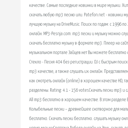
качестве. Самые последние новинки в мире музыки. Хиты
скачать любую mp3 песню или. Patefon.net - новинки м
лучшую музыку на DriveMusic. Поиск по годам: с 1996 
онлайн. MP3-Pesnja.com: mp3 песни и музыку можно слуш
скачать бесплатно музыку в формате mp3. Плеер на сай
музыкальном портале Зайцев.нет Вы можете бесплатно с
Стекло - Песня 404 без регистрации. DJ с быстрым пои
mp3 качестве, а также слушать их онлайн. Представля
как смотреть онлайн (online) в хорошем качестве HD, так
разделены. Rating: 4.1 - 156 votesСкачать песни mp3 и с
All mp3 бесплатно в хорошем качестве. В этом разделе 
Колыбельные песни – древнейшее снотворное для малы
бесплатно. Скачать песни бесплатно. слушать музыку он