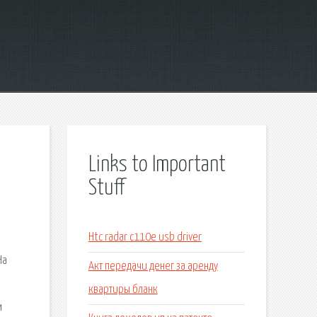
Links to Important
Stuff
м
Htc radar c110e usb driver
На
Акт передачи денег за аренду
квартиры бланк
м