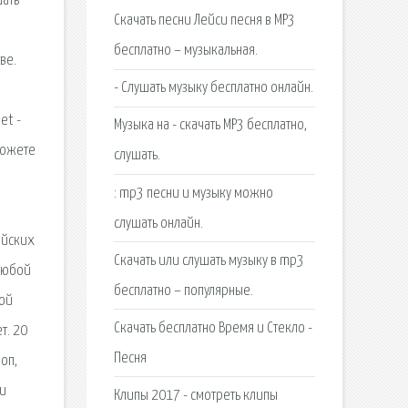
шать
Скачать песни Лейси песня в MP3
бесплатно – музыкальная.
ве.
- Слушать музыку бесплатно онлайн.
et -
Музыка на - скачать MP3 бесплатно,
можете
слушать.
: mp3 песни и музыку можно
слушать онлайн.
ийских
Скачать или слушать музыку в mp3
 любой
бесплатно – популярные.
кой
Скачать бесплатно Время и Стекло -
т. 20
Песня
оп,
 и
Клипы 2017 - смотреть клипы