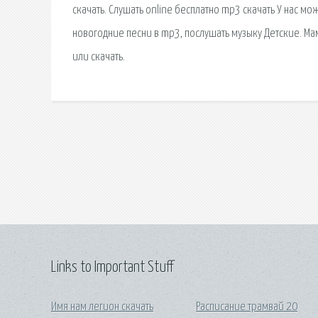
скачать. Слушать online бесплатно mp3 скачать У нас мо
новогодние песни в mp3, послушать музыку Детские. Мам
или скачать.
Links to Important Stuff
Имя нам легион скачать
Расписание трамвай 20