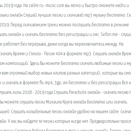
 2019 года. На сайте ru- music.com вы легко и быстро сможете найти и
узыки онлайн Слушай лучшие песни и скачивай mp3 музыку бесплатно. Ск
по 2019. Перед скачиванием треки можно послушать бесплатно в режиме
ать онлайн и скачать бесплатно без регистрации и смс. Sefon.me - слуша
те работает без перерыва, даже когда вы переключаетесь между. На
качать Время и Стекло - Песня 404 в формате mp3. Слушать онлайн Врем
ском композиций. Здесь Вы можете бесплатно скачать любимые песни и му
ем вам огромный выбор новых клипов разных категорий , которые вы см
 и скачать в формате flv, mp4, 3gp, avi бесплатно и без регистрации.Все 
лушать хиты 2018 - 2019 года Слушать Parachute онлайн - скачать песню H
Вы можете слушать песни Михаила Круга онлайн бесплатно или скачать.
шей. Слушать колыбельные песни онлайн удобно на нашем сайте. Скача
лайн. У нас вы найдете те песни которых нигде нет. Предварительно прос