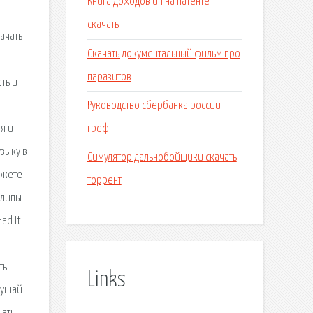
Книга доходов ип на патенте
скачать
ачать
Скачать документальный фильм про
паразитов
ть и
Руководство сбербанка россии
греф
я и
зыку в
Симулятор дальнобойщики скачать
ожете
торрент
клипы
ad It
ть
Links
лушай