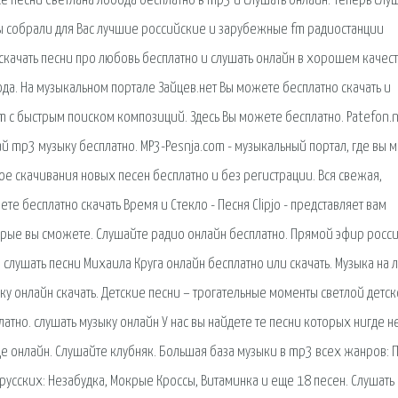
се песни Светлана Лобода бесплатно в mp3 и слушать онлайн. Теперь слу
ы собрали для Вас лучшие российские и зарубежные fm радиостанции
скачать песни про любовь бесплатно и слушать онлайн в хорошем качест
да. На музыкальном портале Зайцев.нет Вы можете бесплатно скачать и
fm с быстрым поиском композиций. Здесь Вы можете бесплатно. Patefon.n
й mp3 музыку бесплатно. MP3-Pesnja.com - музыкальный портал, где вы 
ое скачивания новых песен бесплатно и без регистрации. Вся свежая,
е бесплатно скачать Время и Стекло - Песня Clipjo - представляет вам
орые вы сможете. Слушайте радио онлайн бесплатно. Прямой эфир росс
слушать песни Михаила Круга онлайн бесплатно или скачать. Музыка на
ку онлайн скачать. Детские песни – трогательные моменты светлой детс
латно. слушать музыку онлайн У нас вы найдете те песни которых нигде не
е онлайн. Слушайте клубняк. Большая база музыки в mp3 всех жанров: П
орусских: Незабудка, Мокрые Кроссы, Витаминка и еще 18 песен. Слушать