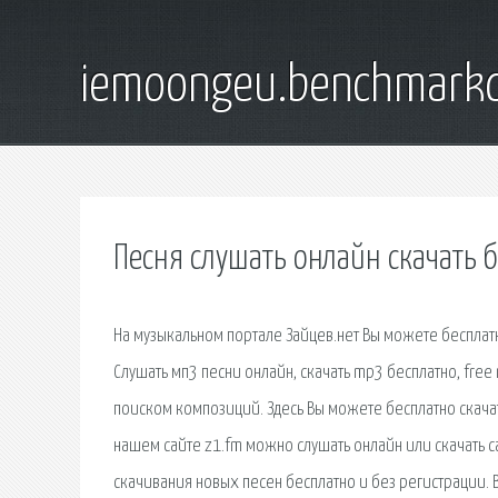
iemoongeu.benchmarkd
Песня слушать онлайн скачать 
На музыкальном портале Зайцев.нет Вы можете бесплатн
Слушать мп3 песни онлайн, скачать mp3 бесплатно, free
поиском композиций. Здесь Вы можете бесплатно скачат
нашем сайте z1.fm можно слушать онлайн или скачать 
скачивания новых песен бесплатно и без регистрации. 