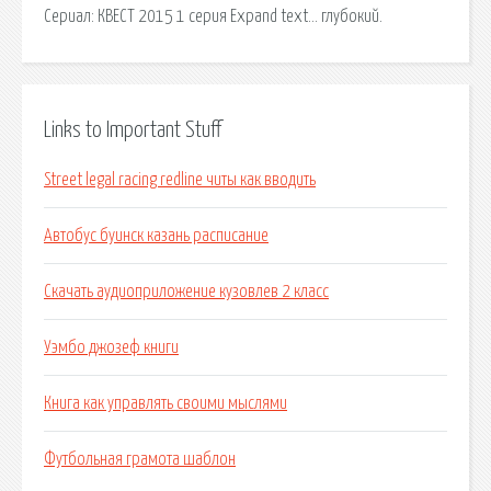
Сериал: КВЕСТ 2015 1 серия Expand text… глубокий.
Links to Important Stuff
Street legal racing redline читы как вводить
Автобус буинск казань расписание
Скачать аудиоприложение кузовлев 2 класс
Уэмбо джозеф книги
Книга как управлять своими мыслями
Футбольная грамота шаблон