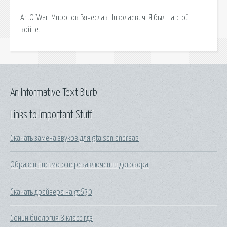
ArtOfWar. Миронов Вячеслав Николаевич. Я был на этой
войне.
An Informative Text Blurb
Links to Important Stuff
Скачать замена звуков для gta san andreas
Образец письмо о перезаключении договора
Скачать драйвера на gt630
Сонин биология 8 класс гдз