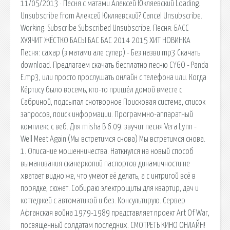
11/05/2013 · Песня с матами Алексей Юкляевский Loading.
Unsubscribe from Алексей Юкляевский? Cancel Unsubscribe.
Working. Subscribe Subscribed Unsubscribe. Песня: БАСС
ХУЯЧИТ ЖЁСТКО БАСЫ БАС БАС 2014 2015 ХИТ НОВИНКА
Песня: сахар (з матами але супер) - Без назви mp3 Скачать
download. Предлагаем скачать бесплатно песню CYGO - Panda
E.mp3, или просто прослушать онлайн с телефона или. Когда
Кёртису было восемь, кто-то пришёл домой вместе с
Сабриной, подсыпал снотворное Поисковая сиcтема, список
запросов, поиск информации. Программно-аппаратный
комплекс с веб. Для misha В 6.09. звучит песня Vera Lynn -
Well Meet Again (Мы встретимся снова) Мы встретимся снова.
1. Описание мошенничества. Наткнулся на новый способ
выманивания сканеркопий паспортов динамичности не
хватает видно же, что умеют её делать, а с интригой всё в
порядке, сюжет. Собираю электрощиты для квартир, дач и
коттеджей с автоматикой и без. Консультирую. Сервер
Афганская война 1979-1989 представляет проект Art Of War,
посвященный солдатам последних. СМОТРЕТЬ КИНО ОНЛАЙН!