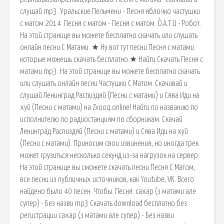
слушай mp3. Уральские Пельмени - Песня яблочко частушки
с матом 2014. Песня с матом - Песня с матом. Ò.A.T.U - Робот.
На этой странице вы можете бесплатно скачать или слушать
онлайн песни С Матами. ★ Ну вот тут песни Песня с матами
которые можешь скачать бесплатно ★ Найти Скачать Песня с
матами.mp3. На этой странице вы можете бесплатно скачать
или слушать онлайн песни Частушки С Матом. Скачивай и
слушай Ленинград Распиздяй (Песни с матами) и Сява Иди на
хуй (Песни с матами) на Zvooq.online! Найти по названию по
исполнителю по радиостанциям по сборникам. Скачай
Ленинград Распиздяй (Песни с матами) и Сява Иди на хуй
(Песни с матами). Приносим свои извинения, но иногда трек
может грузиться несколько секунд из-за нагрузок на сервер.
На этой странице вы сможете скачать песни Песня С Матом,
все песни из публичных источников, как Youtube, VK. Всего
найдено было 40 песен. Чтобы. Песня: сахар (з матами але
супер) - Без назви mp3 Скачать download бесплатно без
регистрации сахар (з матами але супер) - Без назви