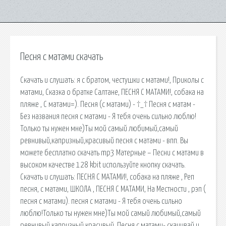
Песня с матами скачать
Скачать и слушать: я с братом, честушки с матами!, Приколы с
матами, Сказка о братке Салтане, ПЕСНЯ С МАТАМИ!, собака на
пляже , С матами=). Песня (с матами) - †_† Песня с матам -
Без названия песня с матами - Я тебя очень сильно люблю!
Только ты нужен мне)Ты мой самый любимый,самый
ревнивый,капризный,красивый песня с матами - впп. Вы
можете бесплатно скачать mp3 Матерные – Песни с матами в
высоком качестве 128 kbit используйте кнопку скачать.
Скачать и слушать: ПЕСНЯ С МАТАМИ!, собака на пляже , Реп
песня, с матами, ШКОЛА , ПЕСНЯ С МАТАМИ, На Местности , рэп (
песня с матами). песня с матами - Я тебя очень сильно
люблю!Только ты нужен мне)Ты мой самый любимый,самый
ревнивый,капризный,красивый. Песня с матами- скачивай и