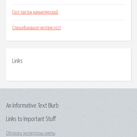
Гост ластик канцелярский
Спецификация чертеж гост
Links
An Informative Text Blurb
Links to Important Stuff
Образец экспертизы сметы