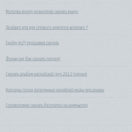
Молитва ангелу хранителю скачать минус
Драйвер для для сетевого адаптера windows 7
Explay m25 прошивка скачать
Фильм онг бак скачать торрент
Скачать альбом каспийский груз 2012 торрент
Корсары город потерянных кораблей моды персонажи
Головоломка скачать бесплатно на компьютер