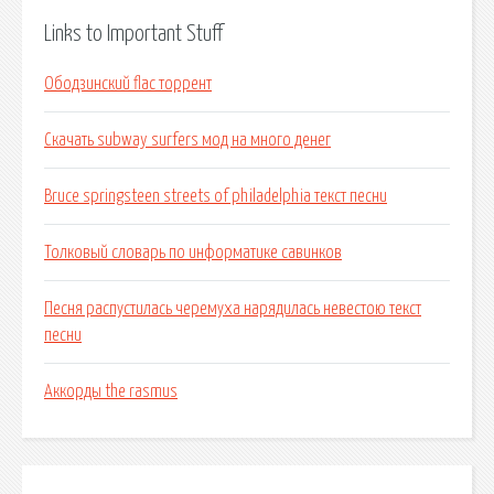
Links to Important Stuff
Ободзинский flac торрент
Скачать subway surfers мод на много денег
Bruce springsteen streets of philadelphia текст песни
Толковый словарь по информатике савинков
Песня распустилась черемуха нарядилась невестою текст
песни
Аккорды the rasmus