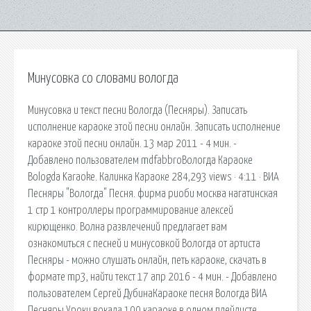
Минусовка со словами вологда
Минусовка и текст песни Вологда (Песняры). Записать
исполнение караоке этой песни онлайн. Записать исполнение
караоке этой песни онлайн. 13 мар 2011 - 4 мин. -
Добавлено пользователем mdfabbroВологда Караоке
Bologda Karaoke. Калинка Караоке 284,293 views · 4:11 · ВИА
Песняры "Вологда" Песня. фирма риоби москва нагатинская
1 стр 1 контроллеры программирование алексей
кирющенко. Волна развлечений предлагает вам
ознакомиться с песней и минусовкой Вологда от артиста
Песняры - можно слушать онлайн, петь караоке, скачать в
формате mp3, найти текст 17 апр 2016 - 4 мин. - Добавлено
пользователем Сергей ДубинаКараоке песня Вологда ВИА
Песняры Уроки вокала 100 караоке в одном плейлисте.