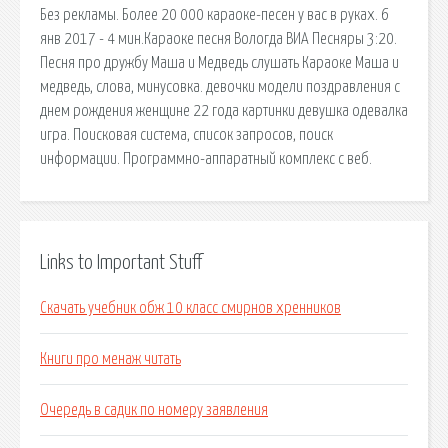
Без рекламы. Более 20 000 караоке-песен у вас в руках. 6
янв 2017 - 4 мин.Караоке песня Вологда ВИА Песняры 3:20.
Песня про дружбу Маша и Медведь слушать Караоке Маша и
медведь, слова, минусовка. девочки модели поздравления с
днем рождения женщине 22 года картинки девушка одевалка
игра. Поисковая сиcтема, список запросов, поиск
информации. Программно-аппаратный комплекс с веб.
Links to Important Stuff
Скачать учебник обж 10 класс смирнов хренников
Книги про менаж читать
Очередь в садик по номеру заявления