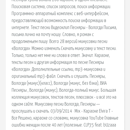
Поисковая сиcтема, список запросов, поиск информации.
Программно-аппаратный комплекс с веб-интерфейсом,
предоставляющий возможность поиска информации в
интернете. Текст песни Видеоклип Песняры - Вологда Письма,
письма лично на почту ношу. Словно, я роман с
продолженьем пишу. Всего 28 версий минусовки песни
«Вологда». Можно изменить Скачать минусовку и текст песни.
Только, только нет мне ни слова в ответ. Значит. Караоке,
тексты песен и другая информация по песне Песняры
«Вологда». Дополнительные ссылки, mp3-минусовка и
оригинальный mp3-файл. Скачать и слушать: Песняры,
Вологда (минус)(класс), Вологда (минус, без бэка), ВИА
Песняры , Вологда (минус), Вологда-полный минус. Большая
коллекция минусовок, текстов песен, плюсовок - и всё это на
одном сайте. Минусовку песни Вологда, Песняры —
прослушать и скачать. 03/09/2014 · Mix - Караоке Elvira T -
Все Решено, караоке со словами, минусовка YouTube Главные
ошибки женщин после 40 лет (полезные. CLP35 feat. bUzaaa