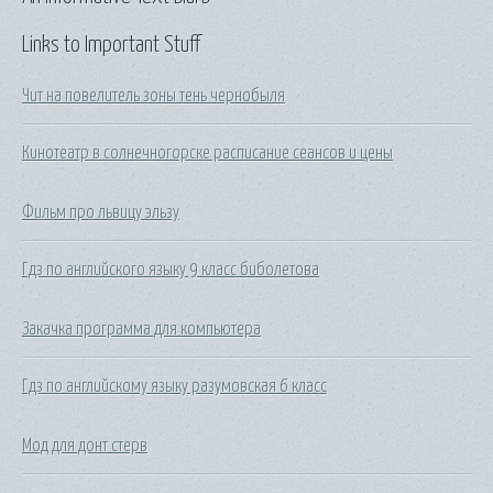
Links to Important Stuff
Чит на повелитель зоны тень чернобыля
Кинотеатр в солнечногорске расписание сеансов и цены
Фильм про львицу эльзу
Гдз по английского языку 9 класс биболетова
Закачка программа для компьютера
Гдз по английскому языку разумовская 6 класс
Мод для донт стерв