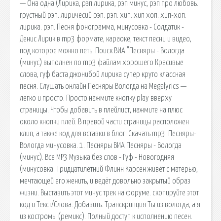
— Она одна.(Лирика, рэп лирика, рэп минус, рэп про любовь.
грустный рэп. лиричесий рэп. рэп. хип. хип хоп. хип-хоп.
лирика. рэп. Песня фонограмма, минусовка - Солдатик -
Денис Лирик в mp3 формате, караоке, текст песни и видео,
под которое можно петь. Поиск ВИА "Песняры - Вологда
(минус) выполнен по mp3 файлам хорошего Красивые
слова, гуф баста джонибой лирика супер круто классная
песня. Слушать онлайн Песняры Вологда на Megalyrics —
легко и просто. Просто нажмите кнопку play вверху
страницы. Чтобы добавить в плейлист, нажмите на плюс
около кнопки плей. В правой части страницы расположен
клип, а также код для вставки в блог. Скачать mp3: Песняры-
Вологда минусовка. 1. Песняры ВИА Песняры - Вологда
(минус). Все MP3 Музыка без слов - Гуф - Новогодняя
(минусовка. Тридцатилетний Флинн Карсен живёт с матерью,
мечтающей его женить, и ведёт довольно закрытый образ
жизни. Выставить этот минус трек на форуме. скопируйте этот
код и Текст/Слова. Добавить. Транскрипция Ты из вологда, а я
из костромы (ремикс). Полный доступ к исполнению песен.