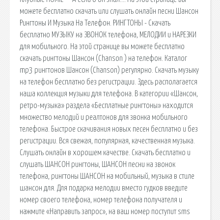
можете бесплатно скачать или слушать онлайн песни Шансон
Рингтоны И Музыка На Телефон. РИНГТОНЫ - Скачать
бесплатно МУЗЫКУ на ЗВОНОК телефона, МЕЛОДИИ и НАРЕЗКИ
для мобильного. На этой странице вы можете бесплатно
скачать рингтоны Шансон (Chanson ) на телефон. Каталог
mp3 рингтонов Шансон (Chanson) регулярно. Скачать музыку
на телефон бесплатно без регистрации. Здесь располагается
наша коллекция музыки для телефона. В категории «Шансон,
ретро-музыка» раздела «Бесплатные рингтоны» находится
множество мелодий и реалтонов для звонка мобильного
телефона. Быстрое скачивания новых песен бесплатно и без
регистрации. Вся свежая, популярная, качественная музыка.
Слушать онлайн в хорошем качестве. Скачать бесплатно и
слушать ШАНСОН рингтоны, ШАНСОН песни на звонок
телефона, рингтоны ШАНСОН на мобильный, музыка в стиле
шансон для. Для подарка мелодии вместо гудков введите
номер своего телефона, номер телефона получателя и
нажмите «Направить запрос», на ваш номер поступит sms