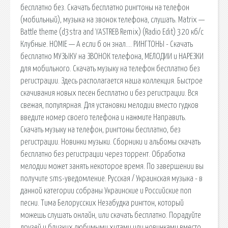
бесплатно без. Скачать бесплатно рингтоны на телефон
(мобильный), музыка на звонок телефона, слушать. Matrix —
Battle theme (d3stra and YASTREB Remix) (Radio Edit) 320 кб/с
Клубные. HOMIE — А если б он знал…. РИНГТОНЫ - Скачать
бесплатно МУЗЫКУ на ЗВОНОК телефона, МЕЛОДИИ и НАРЕЗКИ
для мобильного. Скачать музыку на телефон бесплатно без
регистрации. Здесь располагается наша коллекция. Быстрое
скачивания новых песен бесплатно и без регистрации. Вся
свежая, популярная. Для установки мелодии вместо гудков
введите номер своего телефона и нажмите Направить.
Скачать музыку на телефон, рингтоны бесплатно, без
регистрации. Новинки музыки. Сборники и альбомы скачать
бесплатно без регистрации через торрент. Обработка
мелодии может занять некоторое время. По завершении вы
получите sms-уведомление. Русская / Украинская музыка - в
данной категории собраны Украинские и Российские поп
песни. Тима Белорусских Незабудка рингтон, который
можешь слушать онлайн, или скачать бесплатно. Порадуйте
друзей и близких любимыми хитами или новинками вместо