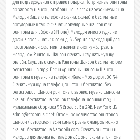
для подтверждения отправки подарка. Популярные рингтоны
по запросу шансон, отобранные из всех нарезок музыки на
Мелодия Вашего телефона скучна, скачайте бесплатные
популярные и также скачать популярные шансон m4r-
рингтоны для айфона (iPhone). Мелодия вместо гудка не
должна превышать 40 секунд. Выберите подходящий для
проигрывания фрагмент и нажмите кнопку «Загрузить
мелодию». Рингтоны Шансон скачать и слушать музыку
онлайн. Cлушать и скачать Рингтоны Шансон бесплатно без
регистрации в mp3. Песни «рингтоны шансон» Шансон
рингтоны и музыка на телефон. Жека - Моя дорога00:54.
Скачать музыку на телефон, рингтоны бесплатно, без
регистрации. Шансон рингтоны и звонки, музыка шансона
скачать бесплатно на звонок телефона. новинки mp3 и
музыкальные сборники 55 Broad St Rm 29B, New York, US
admin@stopmusic.net. Огромное количество рингтонов -
шансон / авторская песня самых разных жанров можно
скачать бесплатно на Namobilu.com. Скачать рингтоны и
мелодии для звонка на телефон айфона. Скачать Рингтоны