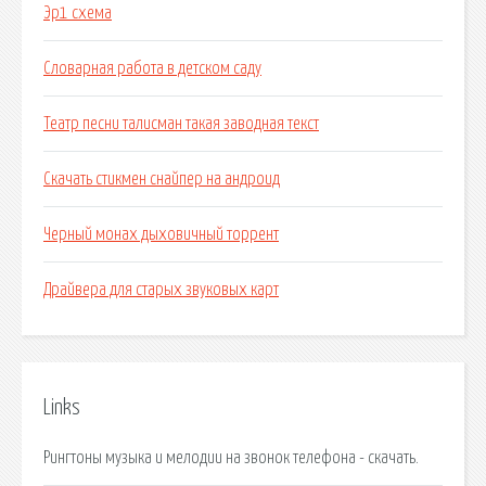
Эр1 схема
Словарная работа в детском саду
Театр песни талисман такая заводная текст
Скачать стикмен снайпер на андроид
Черный монах дыховичный торрент
Драйвера для старых звуковых карт
Links
Рингтоны музыка и мелодии на звонок телефона - скачать.