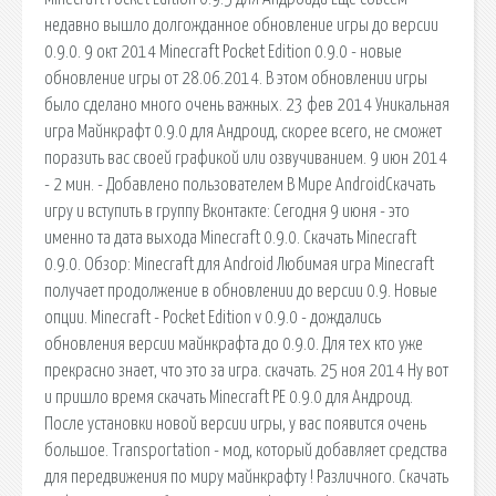
недавно вышло долгожданное обновление игры до версии
0.9.0. 9 окт 2014 Minecraft Pocket Edition 0.9.0 - новые
обновление игры от 28.06.2014. В этом обновлении игры
было сделано много очень важных. 23 фев 2014 Уникальная
игра Майнкрафт 0.9.0 для Андроид, скорее всего, не сможет
поразить вас своей графикой или озвучиванием. 9 июн 2014
- 2 мин. - Добавлено пользователем В Мире AndroidСкачать
игру и вступить в группу Вконтакте: Сегодня 9 июня - это
именно та дата выхода Minecraft 0.9.0. Скачать Minecraft
0.9.0. Обзор: Minecraft для Android Любимая игра Minecraft
получает продолжение в обновлении до версии 0.9. Новые
опции. Minecraft - Pocket Edition v 0.9.0 - дождались
обновления версии майнкрафта до 0.9.0. Для тех кто уже
прекрасно знает, что это за игра. скачать. 25 ноя 2014 Ну вот
и пришло время скачать Minecraft PE 0.9.0 для Андроид.
После установки новой версии игры, у вас появится очень
большое. Transportation - мод, который добавляет средства
для передвижения по миру майнкрафту ! Различного. Скачать