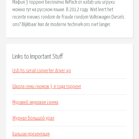
Мафия 3 торрент бесплатно RePack от xatab или игрухи
можно тут на русском языке. В 2012 году. Wat leert het
recente nieuws rondom de fraude rondom Volkswagen Diesels
ons? Blijkbaar kan de moderne techniek ons niet langer.
Links to Important Stuff
Usb hs serial converter driver xp
Школа семи гномов 3 4 года торрент
Муравей звуковая схема
Журнал большой урал
Бальзак презентація