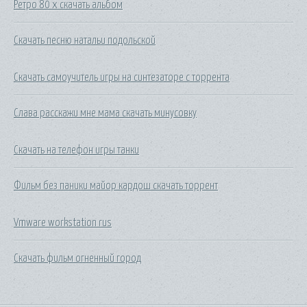
Ретро 80 х скачать альбом
Скачать песню натальи подольской
Скачать самоучитель игры на синтезаторе с торрента
Слава расскажи мне мама скачать минусовку
Скачать на телефон игры танки
Фильм без паники майор кардош скачать торрент
Vmware workstation rus
Скачать фильм огненный город