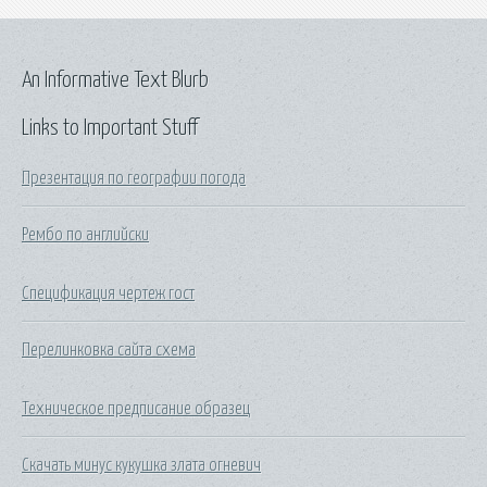
An Informative Text Blurb
Links to Important Stuff
Презентация по географии погода
Рембо по английски
Спецификация чертеж гост
Перелинковка сайта схема
Техническое предписание образец
Скачать минус кукушка злата огневич