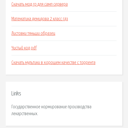
Скачать мод rp для самп сервера
Математика демидова 2 класс гдз
Листовки тяньши образец
Чистый код pdf
Скачать мультики в хорошем качестве с торрента
Links
Государственное нормирование производства
лекарственных.