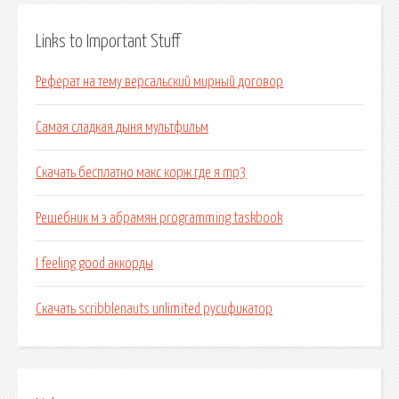
Links to Important Stuff
Реферат на тему версальский мирный договор
Самая сладкая дыня мультфильм
Скачать бесплатно макс корж где я mp3
Решебник м э абрамян programming taskbook
I feeling good аккорды
Скачать scribblenauts unlimited русификатор