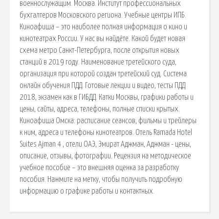
военнослужащим. Москва. Институт профессиональных
бухгалтеров Московского региона. Учебные центры ИПБ.
Киноафиша – это наиболее полная информация о кино и
кинотеатрах России. У нас вы найдёте. Какой будет новая
схема метро Санкт-Петербурга, после открытия новых
станций в 2019 году. Наименование третейского суда,
организация при которой создан третейский суд. Система
онлайн обучения ПДД. Готовые лекции и видео, тесты ПДД
2018, экзамен как в ГИБДД. Катки Москвы, графики работы и
цены, сайты, адреса, телефоны, полные списки крытых.
Киноафиша Омска: расписание сеансов, фильмы и трейлеры
к ним, адреса и телефоны кинотеатров. Отель Ramada Hotel
Suites Ajman 4 , отели ОАЭ, Эмират Аджман, Аджман - цены,
описание, отзывы, фотографии. Рецензия на методическое
учебное пособие – это внешняя оценка за разработку
пособия. Нажмите на метку, чтобы получить подробную
информацию о графике работы и контактных.