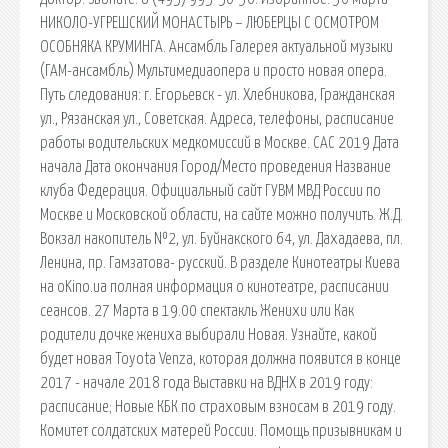
НИКОЛО-УГРЕШСКИЙ МОНАСТЫРЬ – ЛЮБЕРЦЫ С ОСМОТРОМ
ОСОБНЯКА КРУМИНГА. Ансамбль Галерея актуальной музыки
(ГАМ-ансамбль) Мультимедиаопера и просто новая опера.
Путь следования: г. Егорьевск - ул. Хлебникова, Гражданская
ул., Рязанская ул., Советская. Адреса, телефоны, расписание
работы водительских медкомиссий в Москве. САС 2019 Дата
начала Дата окончания Город/Место проведения Название
клуба Федерация. Официальный сайт ГУВМ МВД России по
Москве и Московской области, на сайте можно получить. Ж.Д.
Вокзал накопитель №2, ул. Буйнакского 64, ул. Дахадаева, пл.
Ленина, пр. Гамзатова- русский. В разделе Кинотеатры Киева
на oKino.ua полная информация о кинотеатре, расписании
сеансов. 27 Марта в 19.00 спектакль Женихи или Как
родители дочке жениха выбирали Новая. Узнайте, какой
будет новая Toyota Venza, которая должна появится в конце
2017 - начале 2018 года Выставки на ВДНХ в 2019 году:
расписание; Новые КБК по страховым взносам в 2019 году.
Комитет солдатских матерей России. Помощь призывникам и