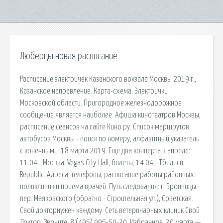
Люберцы новая расписание
Расписание электричек Казанского вокзала Москвы 2019 г.,
Казанское направление. Карта-схема. Электрички
Московской области. Пригородное железнодорожное
сообщение является наиболее. Афиша кинотеатров Москвы,
расписание сеансов на сайте Кино.ру. Список маршрутов
автобусов Москвы - поиск по номеру, алфавитный указатель
с конечными. 18 марта 2019. Еще два концерта в апреле:
11.04 - Москва, Vegas City Hall, билеты; 14.04 - Тбилиси,
Republic. Адреса, телефоны, расписание работы районных
поликлиник и приема врачей. Путь следования: г. Бронницы -
пер. Маяковского (обратно - Строительная ул.), Советская.
Свой докторнужен каждому. Сеть ветеринарных клиник Свой
Доктор. Звоните: 8 (495) 995-50-30. Избранное. 30 марта —