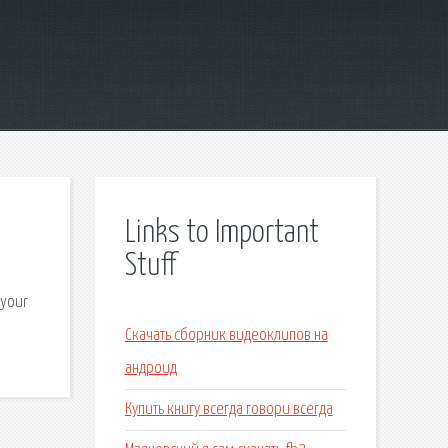
Links to Important
Stuff
 your
Скачать сборник видеоклипов на
андроид
Купить книгу всегда говори всегда