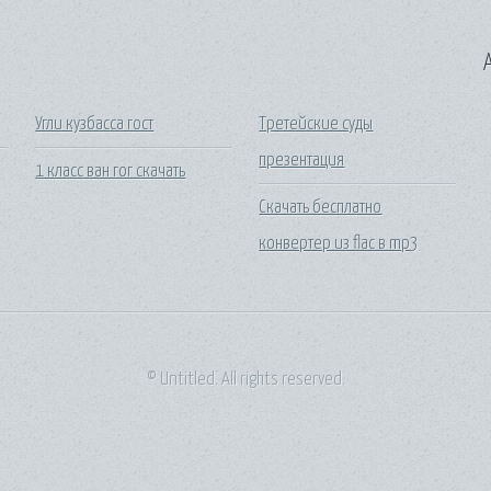
A
Угли кузбасса гост
Третейские суды
презентация
1 класс ван гог скачать
Скачать бесплатно
конвертер из flac в mp3
© Untitled. All rights reserved.