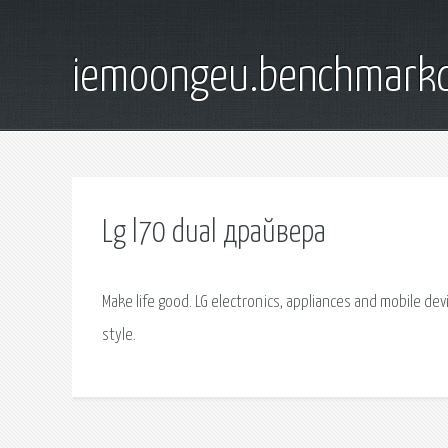
iemoongeu.benchmarkd
Lg l70 dual драйвера
Make life good. LG electronics, appliances and mobile dev
style.