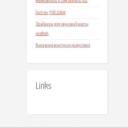
Маяковский я сам скачать fb2
Гост ен 708 2004
Драйвера для звуковой карты
realtek
Вика вика виктория минусовка
Links