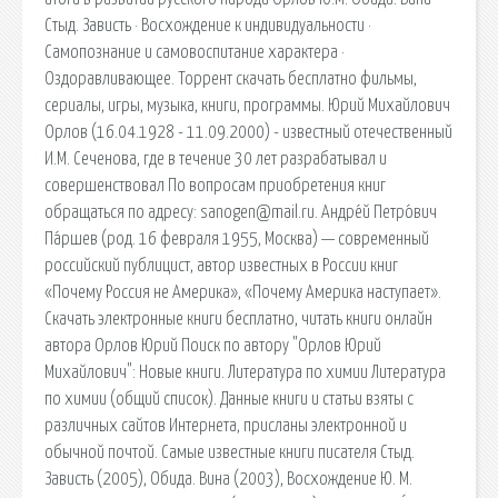
Стыд. Зависть · Восхождение к индивидуальности ·
Самопознание и самовоспитание характера ·
Оздоравливающее. Торрент скачать бесплатно фильмы,
сериалы, игры, музыка, книги, программы. Юрий Михайлович
Орлов (16.04.1928 - 11.09.2000) - известный отечественный
И.М. Сеченова, где в течение 30 лет разрабатывал и
совершенствовал По вопросам приобретения книг
обращаться по адресу: sanogen@mail.ru. Андре́й Петро́вич
Па́ршев (род. 16 февраля 1955, Москва) — современный
российский публицист, автор известных в России книг
«Почему Россия не Америка», «Почему Америка наступает».
Скачать электронные книги бесплатно, читать книги онлайн
автора Орлов Юрий Поиск по автору "Орлов Юрий
Михайлович": Новые книги. Литература по химии Литература
по химии (общий список). Данные книги и статьи взяты с
различных сайтов Интернета, присланы электронной и
обычной почтой. Самые известные книги писателя Стыд.
Зависть (2005), Обида. Вина (2003), Восхождение Ю. М.