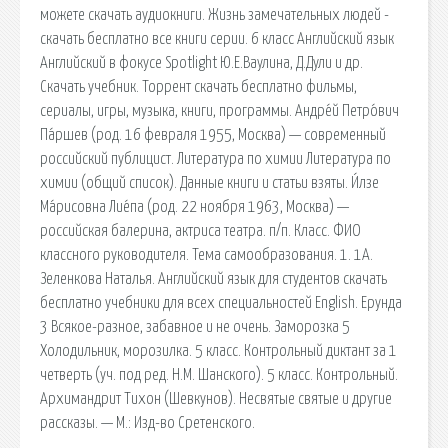
можете скачать аудиокниги. Жизнь замечательных людей -
скачать бесплатно все книги серии. 6 класс Английский язык
Английский в фокусе Spotlight Ю.Е.Ваулина, Д.Дули и др.
Скачать учебник. Торрент скачать бесплатно фильмы,
сериалы, игры, музыка, книги, программы. Андре́й Петро́вич
Па́ршев (род. 16 февраля 1955, Москва) — современный
российский публицист. Литература по химии Литература по
химии (общий список). Данные книги и статьи взяты. И́лзе
Ма́рисовна Лие́па (род. 22 ноября 1963, Москва) —
российская балерина, актриса театра. п/п. Класс. ФИО
классного руководителя. Тема самообразования. 1. 1А.
Зеленкова Наталья. Английский язык для студентов скачать
бесплатно учебники для всех специальностей English. Ерунда
3 Всякое-разное, забавное и не очень. Заморозка 5
Холодильник, морозилка. 5 класс. Контрольный диктант за 1
четверть (уч. под ред. Н.М. Шанского). 5 класс. Контрольный.
Архимандрит Тихон (Шевкунов). Несвятые святые и другие
рассказы. — М.: Изд-во Сретенского.