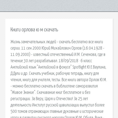
Книги орлова ю м скачать
Жизнь замечательных людей - скачать бесплатно все книги
серии. 11 сен 2000 Юрий Михайлович Орлов (16.04.1928 -
11.09.2000) - известный отечественный И.М. Сеченова, где в
течение 30 лет разрабатывал. 18/09/2018 · 6 класс
Английский язык "Английский в фокусе" Spotlight Ю.Е.Ваулина,
Д.Дули и др. Скачать учебник, рабочую тетрадь, книгу для
чтения, книгу для учителя, тесты. Все книги автора Орлов Ю.М.
- можно бесплатно скачать в библиотеке саморазвития
"Живое Знание". Скачивание книг бесплатное и без
регистрации. За Веру, Царя и Отечество! За 25 лет
деятельности Институт русской цивилизации выпустил более
500 томов отражающих главные духовные и исторические
итоги в развитии русского народа Орлов Ю.М. Обида. Вина ·