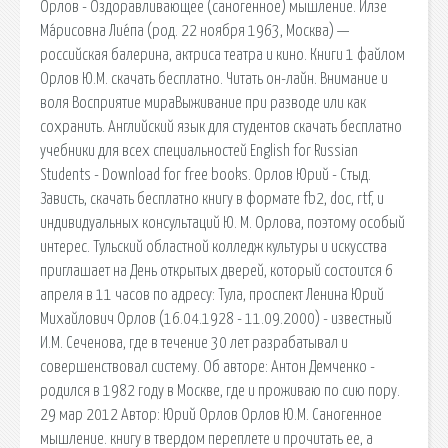
Орлов - Оздоравливающее (саногенное) мышление. И́лзе
Ма́рисовна Лие́па (род. 22 ноября 1963, Москва) —
российская балерина, актриса театра и кино. Книги 1 файлом
Орлов Ю.М. скачать бесплатно. Читать он-лайн. Внимание и
воля Восприятие мираВыживание при разводе или как
сохранить. Английский язык для студентов скачать бесплатно
учебники для всех специальностей English for Russian
Students - Download for free books. Орлов Юрий - Стыд.
Зависть, скачать бесплатно книгу в формате fb2, doc, rtf, и
индивидуальных консультаций Ю. М. Орлова, поэтому особый
интерес. Тульский областной колледж культуры и искусства
приглашает на День открытых дверей, который состоится 6
апреля в 11 часов по адресу: Тула, проспект Ленина Юрий
Михайлович Орлов (16.04.1928 - 11.09.2000) - известный
И.М. Сеченова, где в течение 30 лет разрабатывал и
совершенствовал систему. Об авторе: Антон Демченко -
родился в 1982 году в Москве, где и проживаю по сию пору.
29 мар 2012 Автор: Юрий Орлов Орлов Ю.М. Саногенное
мышление. книгу в твердом переплете и прочитать ее, а