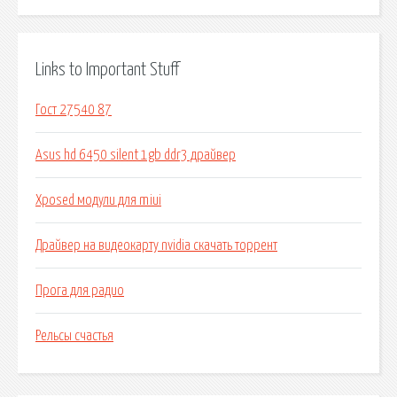
Links to Important Stuff
Гост 27540 87
Asus hd 6450 silent 1gb ddr3 драйвер
Xposed модули для miui
Драйвер на видеокарту nvidia скачать торрент
Прога для радио
Рельсы счастья