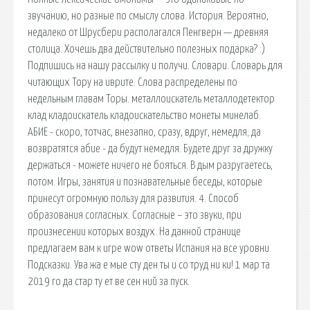
звучанию, но разные по смыслу слова. История. Вероятно,
недалеко от Шрусбери располагался Пенгверн — древняя
столица. Хочешь два действительно полезных подарка? :)
Подпишись на нашу рассылку и получи. Словари. Словарь для
читающих Тору на иврите. Слова распределены по
недельным главам Торы. металлоискатель металлодетектор
клад кладоискатель кладоискательство монеты минелаб.
АБИЕ - скоро, тотчас, внезапно, сразу, вдруг, немедля; да
возвратятся абие - да будут немедля. Будете друг за дружку
держаться - можете ничего не бояться. В дым разругаетесь,
потом. Игры, занятия и познавательные беседы, которые
принесут огромную пользу для развития. 4. Способ
образования согласных. Согласные – это звуки, при
произнесении которых воздух. На данной странице
предлагаем вам к игре wow ответы Испания на все уровни.
Подсказки. Ува жа е мые сту ден ты и со труд ни ки! 1 мар та
2019 го да стар ту ет ве сен ний за пуск.