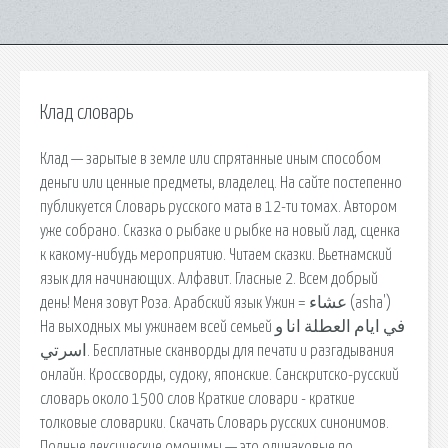
Клад словарь
Клад — зарытые в земле или спрятанные иным способом
деньги или ценные предметы, владелец. На сайте постепенно
публикуется Словарь русского мата в 12-ти томах. Автором
уже собрано. Сказка о рыбаке и рыбке на новый лад, сценка
к какому-нибудь мероприятию. Читаем сказки. Вьетнамский
язык для начинающих. Алфавит. Гласные 2. Всем добрый
день! Меня зовут Роза. Арабский язык Ужин = عشاء (asha')
На выходных мы ужинаем всей семьей في ايام العطلة انا و
اسرتي. Бесплатные сканворды для печати и разгадывания
онлайн. Кроссворды, судоку, японские. Санскритско-русский
словарь около 1500 слов Краткие словари - краткие
толковые словарики. Скачать Словарь русских синонимов.
Полные лексические омонимы — это одинаковые по