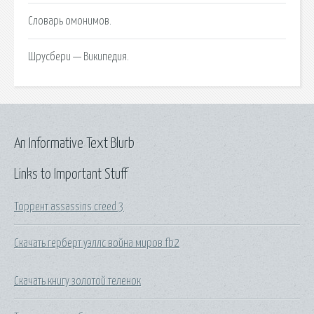
Словарь омонимов.
Шрусбери — Википедия.
An Informative Text Blurb
Links to Important Stuff
Торрент assassins creed 3
Скачать герберт уэллс война миров fb2
Скачать книгу золотой теленок