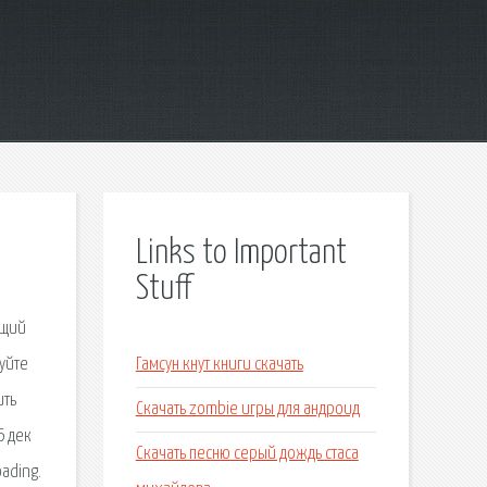
Links to Important
Stuff
ющий
зуйте
Гамсун кнут книги скачать
ить
Скачать zombie игры для андроид
6 дек
Скачать песню серый дождь стаса
oading.