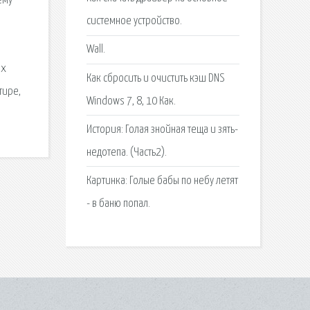
ему
системное устройство.
и
Wall.
ых
Как сбросить и очистить кэш DNS
тире,
Windows 7, 8, 10 Как.
История: Голая знойная теща и зять-
недотепа. (Часть2).
Картинка: Голые бабы по небу летят
- в баню попал.