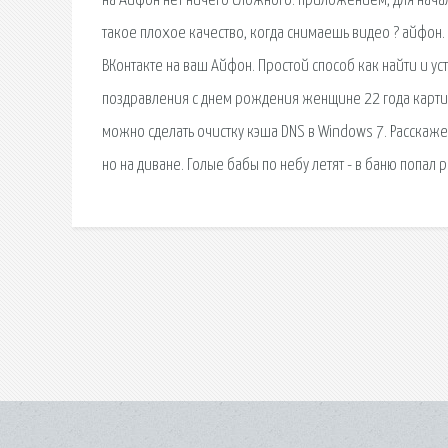
на Айфон нет ничего сложного. приложением, для начала
такое плохое качество, когда снимаешь видео ? айфон.
ВКонтакте на ваш Айфон. Простой способ как найти и у
поздравления с днем рождения женщине 22 года карти
можно сделать очистку кэша DNS в Windows 7. Расскаже
но на диване. Голые бабы по небу летят - в баню попал 