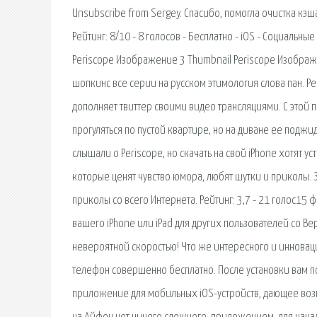
Unsubscribe from Sergey. Спасибо, помогла очистка кэша
Рейтинг: 8/10 - 8 голосов - Бесплатно - iOS - Социальные
Periscope Изображение 3 Thumbnail Periscope Изображен
шопкинс все серии на русском этимология слова пан. Ре
дополняет твиттер своими видео трансляциями. С этой 
прогуляться по пустой квартире, но на диване ее подж
слышали о Periscope, но скачать на свой iPhone хотят ус
которые ценят чувство юмора, любят шутки и приколы.
приколы со всего Интернета. Рейтинг: 3,7 - 21 голос15 ф
вашего iPhone или iPad для других пользователей со Ве
невероятной скоростью! Что же интересного и инноваци
телефон совершенно бесплатно. После установки вам по
приложение для мобильных iOS-устройств, дающее возм