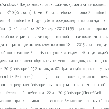
, Windows 7. Подскажите, а этот bat-файл что делает и как им воспользо
 сети8/10 (8 голосов) - Скачать Periscope iPhone бесплатно. 2 Thumbnail
ие 4 Thumbnail. w rf,fk jykfqy банк город последние новости мультик
йтинг: 3 - 41 голос1 фев 2018 4 марта 2017 11:55. Перископ прекрасно
прогой, популярная сеть стала ещё. Теща в зной решила после ванны гол
идал сюрприз в виде спящего хмельного зятя. 18 ноя 2015 Многие еще да
тройство не младше iPhone 4s, если у вас 4-ая модель. L4F.ru – для людей,
 Здесь пользователями собраны самые смешные анекдоты, фото и видео
ев 2019 Periscope 1.29.2 скачать для iOS. Транслируйте видео со звуком 
рсия 1.1.4. Periscope (Перископ) – новое приложение, охватившее весь 
онного предлагает. Periscope вы можете установить и скачать на свой I
требуется пройти небольшую. 22 мар 2019 Periscope (iPhone/iPad) -
ожность транслировать в интернет видео. В установке программы Пери