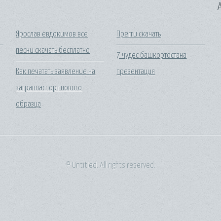
A
Ярослав евдокимов все
Прегги скачать
песни скачать бесплатно
7 чудес башкортостана
Как печатать заявление на
презентация
загранпаспорт нового
образца
© Untitled. All rights reserved.