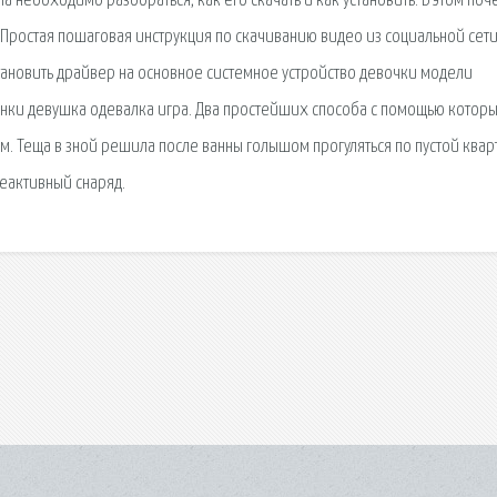
 необходимо разобраться, как его скачать и как установить. В этом поч
 Простая пошаговая инструкция по скачиванию видео из социальной сет
становить драйвер на основное системное устройство девочки модели
нки девушка одевалка игра. Два простейших способа с помощью котор
м. Теща в зной решила после ванны голышом прогуляться по пустой квар
реактивный снаряд.