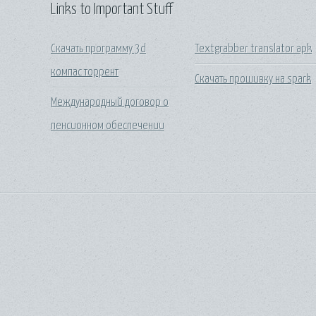
Links to Important Stuff
Скачать программу 3d
Textgrabber translator apk
компас торрент
Скачать прошивку на spark
Международный договор о
пенсионном обеспечении