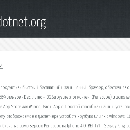
otnet.org
4
й продукт как быстрый, бесплатный и защищенный браузер, обеспечива
269 отзывов - Бесплатно - iOSЗагрузите этот контент (Periscope) и исполь
в App Store для iPhone, iPad и Apple. Простой способ как найти и установ
ony, отображаемое в диспетчере устройств ноутбука или пк с windows. 1
Скачать старую Версию Periscope на Iphone 4 ОТВЕТ ТУТ!!! Sergey King. L