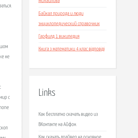
михайлова
ваться.
Байкал природа и люди
энциклопедический справочник
Гарфилд 1 википедия
ышом
Книга з математики 4 клас відповіді
же не
с
Links
мир с
phone
Как бесплатно скачать видео из
ВКонтакте на Айфон.
скоп
Как скачать драйвер на основное