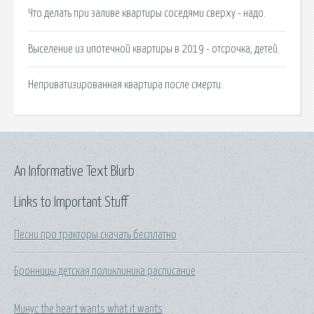
Что делать при заливе квартиры соседями сверху - надо.
Выселение из ипотечной квартиры в 2019 - отсрочка, детей.
Неприватизированная квартира после смерти.
An Informative Text Blurb
Links to Important Stuff
Песни про тракторы скачать бесплатно
Бронницы детская поликлиника расписание
Минус the heart wants what it wants