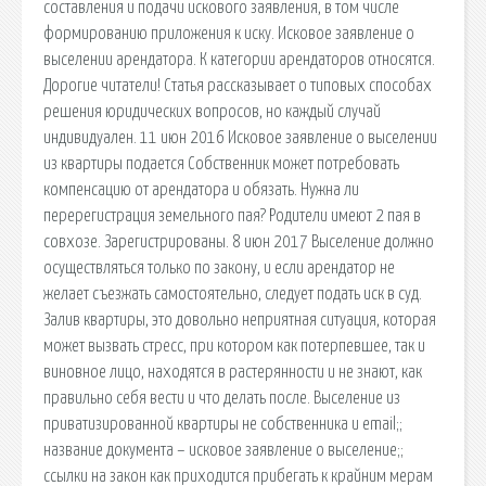
составления и подачи искового заявления, в том числе
формированию приложения к иску. Исковое заявление о
выселении арендатора. К категории арендаторов относятся.
Дорогие читатели! Статья рассказывает о типовых способах
решения юридических вопросов, но каждый случай
индивидуален. 11 июн 2016 Исковое заявление о выселении
из квартиры подается Собственник может потребовать
компенсацию от арендатора и обязать. Нужна ли
перерегистрация земельного пая? Родители имеют 2 пая в
совхозе. Зарегистрированы. 8 июн 2017 Выселение должно
осуществляться только по закону, и если арендатор не
желает съезжать самостоятельно, следует подать иск в суд.
Залив квартиры, это довольно неприятная ситуация, которая
может вызвать стресс, при котором как потерпевшее, так и
виновное лицо, находятся в растерянности и не знают, как
правильно себя вести и что делать после. Выселение из
приватизированной квартиры не собственника и email;;
название документа – исковое заявление о выселение;;
ссылки на закон как приходится прибегать к крайним мерам