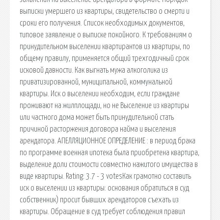
выписки умершего из квартиры, свидетельство о смерти и
сроки его получения. Список необходимых документов,
типовое заявление о выписке покойного. К требованиям о
принудительном выселении квартирантов из квартиры, по
общему правилу, применяется общий трехгодичный срок
исковой давности. Как выгнать мужа алкоголика из
приватизированной, муниципальной, коммунальной
квартиры. Иск о выселении необходим, если граждане
проживают на жилплощади, но не Выселение из квартиры
или частного дома может быть принудительной стать
причиной расторжения договора найма и выселения
арендатора. АПЕЛЛЯЦИОННОЕ ОПРЕДЕЛЕНИЕ : в период брака
по программе военная ипотека была приобретена квартира,
выделение доли стоимости совместно нажитого имущества в
виде квартиры. Rating: 3.7 - 3 votesКак грамотно составить
иск о выселении из квартиры: основания обратиться в суд
собственник) просит бывших арендаторов съехать из
квартиры. Обращение в суд требует соблюдения правил