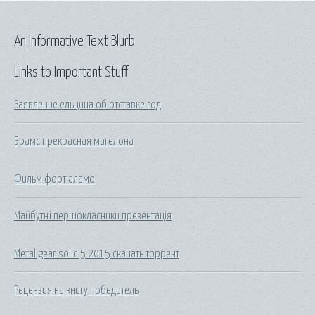
An Informative Text Blurb
Links to Important Stuff
Заявление ельцина об отставке год
Брамс прекрасная магелона
Фильм форт аламо
Майбутні першокласники презентація
Metal gear solid 5 2015 скачать торрент
Рецензия на книгу победитель