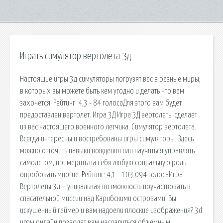
Играть симулятор вертолета 3д
Настоящие игры 3д симуляторы погрузят вас в разные миры,
в которых вы можете быть кем угодно и делать что вам
захочется. Рейтинг: 4,3 - 84 голосаДля этого вам будет
предоставлен вертолет. Игра 3Д Игра 3Д вертолеты сделает
из вас настоящего военного летчика. Симулятор вертолета.
Всегда интересны и востребованы игры симуляторы. Здесь
можно отточить навыки вождения или научиться управлять
самолетом, примерить на себя любую социальную роль,
опробовать многие. Рейтинг: 4,1 - 103 094 голосаИгра
Вертолеты 3д – уникальная возможность поучаствовать в
спасательной миссии над Карибскими островами. Вы
искушенный геймер и вам надоели плоские изображения? 3d
игры онлайн позволят вам насладиться объемным