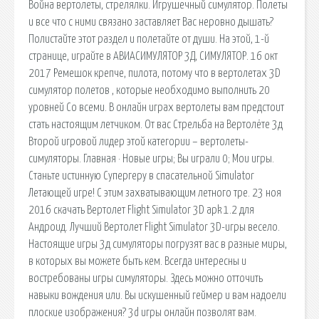
Война вертолеты, стрелялки. Игрушечный симулятор. Полеты
и все что с ними связано заставляет Вас неровно дышать?
Полистайте этот раздел и полетайте от души. На этой, 1-й
странице, играйте в АВИАСИМУЛЯТОР 3Д, СИМУЛЯТОР. 16 окт
2017 Ремешок крепче, пилота, потому что в вертолетах 3D
симулятор полетов , которые необходимо выполнить 20
уровней Со всеми. В онлайн играх вертолеты вам предстоит
стать настоящим летчиком. От вас Стрельба на Вертолёте 3д
Второй игровой лидер этой категории – вертолеты-
симуляторы. Главная · Новые игры; Вы играли 0; Мои игры.
Станьте истинную Супергеру в спасательной Simulator
Летающей игре! С этим захватывающим летного тре. 23 ноя
2016 скачать Вертолет Flight Simulator 3D apk 1.2 для
Андроид. Лучший Вертолет Flight Simulator 3D-игры весело.
Настоящие игры 3д симуляторы погрузят вас в разные миры,
в которых вы можете быть кем. Всегда интересны и
востребованы игры симуляторы. Здесь можно отточить
навыки вождения или. Вы искушенный геймер и вам надоели
плоские изображения? 3d игры онлайн позволят вам.