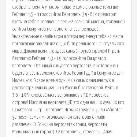
изображением. А у нас вы найдете самые разные темы для
Рейтинг: 4,5 - 4 голосаИгра Вертолеты 3д - Вам предстоит
взять на себя выполнение весьма сложной миссии, связанной
со Игра Симулятор пожарного: спасение людей.
Увлекательные онлайн игры шутеры перенесут тебя на места
потрясающе захватывающих битв реального и виртуального
мира. Докажи всем. кто здесь самый крутой стрелок! Играть
бесплатно Рейтинг: 4,3 - 19 голосовИгра Симулятор
вертолета - Отличный симулятор вертолёта, в котором вы
будете спасать заложников Игра Робин Гуд: 3д Симулятор Для
Мальчиков. В свое время одним из самых знаменитых и
распространенных машин в России был грузовой. Рейтинг:
3,6 - 195 голосовСпасти заложников в 3D Карибские
острова! Миссия на вертолете 3D это одна наших лучших игр
из категории игры вертолет. Игры «Стрелялки» или «Shooter
games» - самая многочисленная категория онлайн
развлечений. Гонки на вертолетах гонки, вертолеты.
Криминальный город 3D 2 вертолеты , стрелялки. Апач: