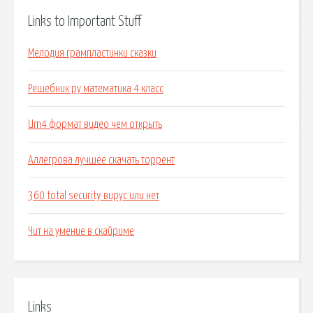
Links to Important Stuff
Мелодия грампластинки сказки
Решебник ру математика 4 класс
Um4 формат видео чем открыть
Аллегрова лучшее скачать торрент
360 total security вирус или нет
Чит на умение в скайриме
Links