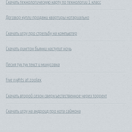
Скачать технологическую карту по технологии 1 класс
Договор купли продажи квартиры нотариально
Скачать игру про стрельбу на компьютер
Скачать рингтон бьянки наступит ночь
Песня тук тук текст и минусовка
Five nights at zoolax
Скачать второй сезон сверхъестественное через торрент
Скачать игру на андроид про кота саймона