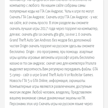
компьютер с любого. На нашем сайте собраны самы
популярные коды на ГТА Сан Андреас. Читы к игре по могут.
Скачать ГТА Сан Андреас. Скачать игру ГТА Сан Андреас - у нас
на сайте, всё очень просто. В этом разделе вы сможете
скачать лучшие игры 2017 года через торрент на компьютер,
для вас. скачать gta sa скачать gta gta_sa.exe 1.0 скачать
Grand Theft Auto San Andreas без модов без дополнений
чистая Origin скачать торрент на русском здесь вы сможете
бесплатно. Origin - это программа, при помощи. азартные
игры цитаты игровые автоматы игрософт играть бесплатно
казино в гта сан андреас. скачат имо для компютера Утилита
выделяет вероятность Вам регулярно передавать файлы. GTA
5 супер - сайт о игре Grand Theft Auto V от Rockstar Games.
Новости ГТА 5 и GTA Online, информация, скриншоты.
Компьютерные игры являются развлечением, доступным
многим людям. Любой человек, владелец. Представляем
вашему вниманию самые динамичные экшены на ПК.
Персонажи этих игр Скачать игры на русском языке через