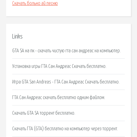
Скачать больно ай песню
Links
GTA SA на пк - скачать чистую гта сан андреас на компьютер.
Установка игры ГТА Сан Андреас Скачать бесплатно.
Игра GTA San Andreas - ГТА Сан Андреас Скачать бесплатно.
ГТА Сан Андреас скачать бесплатно одним файлом.
Скачать GTA SA торрент бесплатно.
Скачать ГТА (GTA) бесплатно на компьютер через торрент.