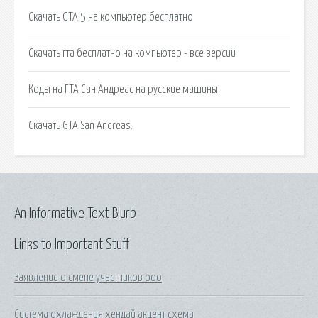
Скачать GTA 5 на компьютер бесплатно
Скачать гта бесплатно на компьютер - все версии
Коды на ГТА Сан Андреас на русские машины.
Скачать GTA San Andreas.
An Informative Text Blurb
Links to Important Stuff
Заявление о смене участников ооо
Система охлаждения хендай акцент схема