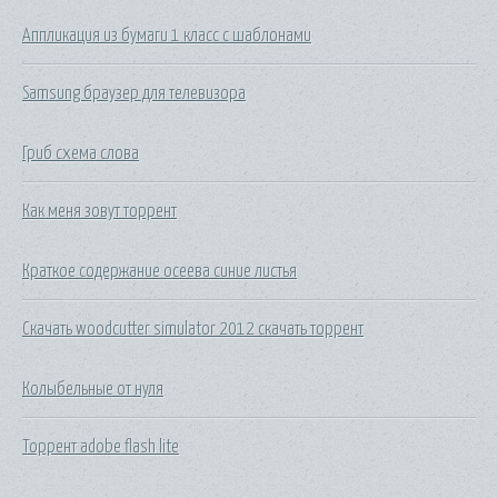
Аппликация из бумаги 1 класс с шаблонами
Samsung браузер для телевизора
Гриб схема слова
Как меня зовут торрент
Краткое содержание осеева синие листья
Скачать woodcutter simulator 2012 скачать торрент
Колыбельные от нуля
Торрент adobe flash lite