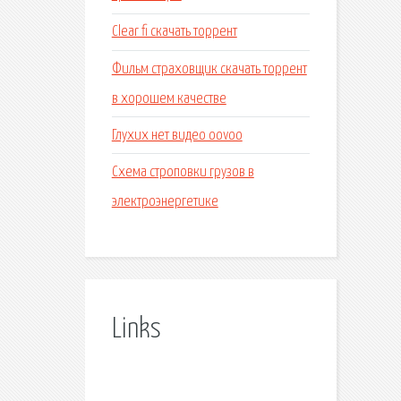
Clear fi скачать торрент
Фильм страховщик скачать торрент
в хорошем качестве
Глухих нет видео oovoo
Схема строповки грузов в
электроэнергетике
Links