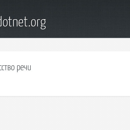
otnet.org
сство речи