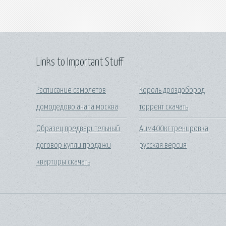
Links to Important Stuff
Расписание самолетов
Король дроздобород
домодедово анапа москва
торрент скачать
Образец предварительный
Аим400кг тренировка
договор купли продажи
русская версия
квартиры скачать