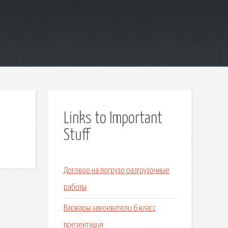
Links to Important
Stuff
Договор на погрузо разгрузочные
работы
Варвары завоеватели 6 класс
презентация