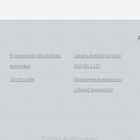
A
Я гарантирую рай агурбаш
Скачать драйвер на laser
минусовка
shot lbp 1120
Cluster edge
Приключения мальчика с
собакой аудиокнига
© Untitled. All rights reserved.