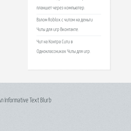
планшет через компьютер.
Взлом Roblox с читом на деньги
Читы для игр Вконтакте.
Чит на Контра Сити в
Одноклассниках Читы для игр.
n Informative Text Blurb