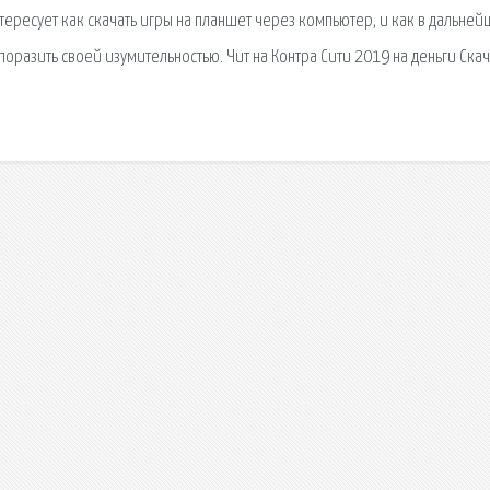
тересует как скачать игры на планшет через компьютер, и как в дальней
поразить своей изумительностью. Чит на Контра Сити 2019 на деньги Скач