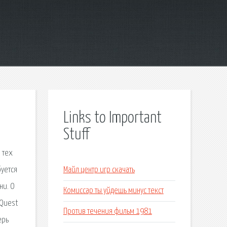
Links to Important
Stuff
 тех
буется
Майл центр игр скачать
ни. О
Комиссар ты уйдешь минус текст
 Quest
Против течения фильм 1981
ерь