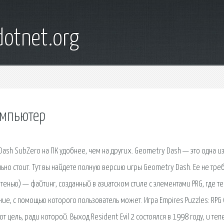
otnet.org
омпьютер
Dash SubZero на ПК удобнее, чем на других. Geometry Dash — это одна из
ьно стоит. Тут вы найдете полную версию игры Geometry Dash. Ее не тре
с тенью) — файтинг, созданный в азиатском стиле с элементами PRG, где те
е, с помощью которого пользователь может. Игра Empires Puzzles: RPG
 цель, ради которой. Выход Resident Evil 2 состоялся в 1998 году, и теп