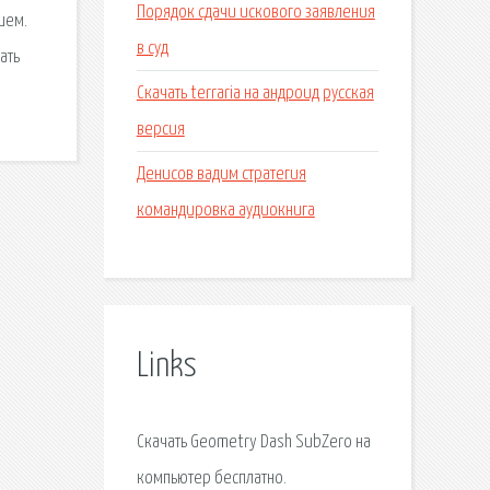
Порядок сдачи искового заявления
шем.
в суд
ать
Скачать terraria на андроид русская
версия
Денисов вадим стратегия
командировка аудиокнига
Links
Скачать Geometry Dash SubZero на
компьютер бесплатно.