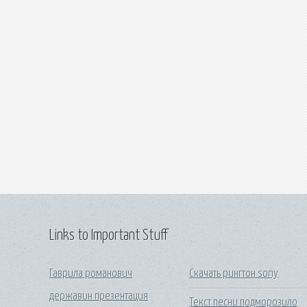
Links to Important Stuff
Гаврила романович
Скачать рингтон sony
державин презентация
Текст песни подморозило