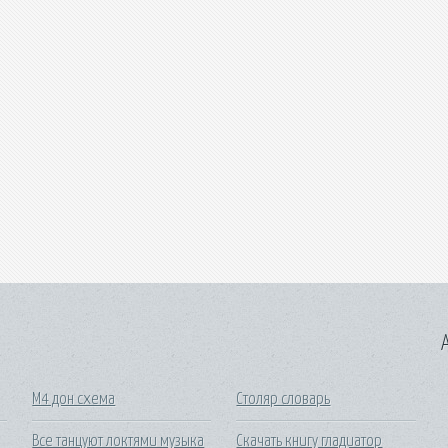
A
М4 дон схема
Столяр словарь
Все танцуют локтями музыка
Скачать книгу гладиатор