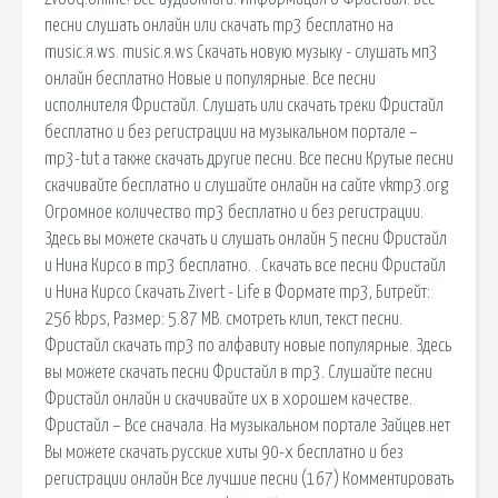
песни слушать онлайн или скачать mp3 бесплатно на
music.я.ws. music.я.ws Скачать новую музыку - слушать мп3
онлайн бесплатно Новые и популярные. Все песни
исполнителя Фристайл. Слушать или скачать треки Фристайл
бесплатно и без регистрации на музыкальном портале –
mp3-tut а также скачать другие песни. Все песни Крутые песни
скачивайте бесплатно и слушайте онлайн на сайте vkmp3.org
Огромное количество mp3 бесплатно и без регистрации.
Здесь вы можете скачать и слушать онлайн 5 песни Фристайл
и Нина Кирсо в mp3 бесплатно. . Скачать все песни Фристайл
и Нина Кирсо Скачать Zivert - Life в Формате mp3, Битрейт:
256 kbps, Размер: 5.87 MB. смотреть клип, текст песни.
Фристайл скачать mp3 по алфавиту новые популярные. Здесь
вы можете скачать песни Фристайл в mp3. Слушайте песни
Фристайл онлайн и скачивайте их в хорошем качестве.
Фристайл – Все сначала. На музыкальном портале Зайцев.нет
Вы можете скачать русские хиты 90-х бесплатно и без
регистрации онлайн Все лучшие песни (167) Комментировать