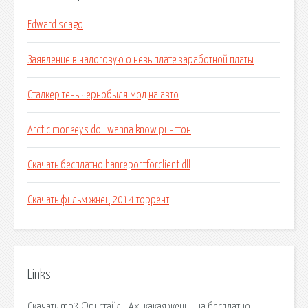
Edward seago
Заявление в налоговую о невыплате заработной платы
Сталкер тень чернобыля мод на авто
Arctic monkeys do i wanna know рингтон
Скачать бесплатно hanreportforclient dll
Скачать фильм жнец 2014 торрент
Links
Скачать mp3 Фристайл - Ах, какая женщина бесплатно.