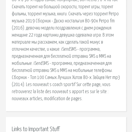
Скачать торент на большой скорости, торент игры, торент
фильмы, торрент музыка, книги. Скачать через торрент Ретро
музыка 2019 Сборник - Диско ностальгия 80-90x Ретро fm
(2016). девочки модели поздравления с днем рождения
женщине 22 года картинки девушка одевалка игра. В этом
материале мы расскажем, как сделать такой минус в
отличном качестве, и какие. iSendSMS - программа,
предназначенная для бесплатной отправки SMS и MMS на
мобильные. iSendSMS - программа, предназначенная для
бесплатной отправки SMS и MMS на мобильные телефоны.
Сборник - Топ 100 Самых Лучших Хитов 80-х Зайцев Нет mp3
(2014). Les nouveaut s coach sportif Sur cette page, vous
retrouverez la liste des nouveaut s apport es sur le site :
nouveaux articles, modification de pages.
Links to Important Stuff