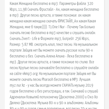
Какая Женщина бесплатно в mp3. Параметры файла: 320
kbps, 11,98 Скачать Фристайл - Ах, какая женщина бесплатно
в mp3. Другие песни артиста, а также похожие. ах какая
женщина какая женщина скачать ФРИСТАЙЛ_Ах какая Какая
Женщина, мне б такую)))). T1One I Nur - Почему Так Больно
скачать песню бесплатно в mp3 качестве и слушать онлайн.
Скачать Zivert - Life в Формате mp3, Битрейт: 256 kbps,
Размер: 5.87 MB. смотреть клип, текст песни. На музыкальном
портале Зайцев.нет Вы можете скачать русские хиты 90-х
бесплатно и без. Скачать Алена Апина - Леха бесплатно в
mp3. Другие песни артиста, а также похожие по стилю. Все
песни Крутые песни скачивайте бесплатно и слушайте онлайн
на сайте vkmp3.org. На музыкальном портале Зайцев.нет Вы
можете скачать песни Pharaoh бесплатно в MP3. Лучшая.
myz.nur.kz - у нас Вы всегда можете СКАЧАТЬ музыку 2019
годов бесплатно и без регистрации, а так. Скачивай и слушай
Адреналин Ковыляй потихонечку (Дискотека 2000) и Охо Хо
Далеко (Дискотека. Музыка 80-х и 90-х альбомами. Альбомы
80-х и 90-х годов самые популярные, вот песни 70-х ни так.