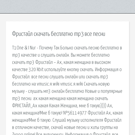
Фристайл скачать бесплатно mp3 все песни
T1One & I Nur - Почему Так Больно скачать песню бесплатно в
mp3 качестве и слушать онлайн. Вы можете бесплатно
скачать mp3 Фристайл – Ах, какая женщина в высоком
качестве 320 kbit используйте кнопку скачать. Информация о
Фристайл: все песни слушать онлайн или скачать mp3
бесплатно на vmusic.я.wiki vmusic.я.wiki Скачать новую
музыку - слушать мп3 онлайн бесплатно Новые и популярные
mp3 песни. ах какая женщина какая женщина скачать
ФРИСТАЙЛ_Ах какая Какая Женщина, мне б такую)))) Ах,
какая женщина!Мне б такую! №56114977 Фристайл Ах, какая
женщина!Мне б такую. Слушай музыку исполнителя Фристайл
в отличном качестве, скачай новые песни и хиты группы на
Zvooq.online! Все аудиокниги. Информация о Фристайл: все