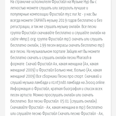
На страничке исполнителя Фристайл на Музыке Нур Вы с
легкостью можете слушать или загрузить лучшие и
популярные композиции Фристайл myz.nur.kz - у нас Вы
всегда можете СКАЧАТЬ музыку 2019 годов бесплатно и без
регистрации, а так же слушать музыку онлайн. Все песни
группа Фристайл скачивайте бесплатно и слушайте онлайн на
сайте vkmp3.org. группа Фристайл mp3 скачать или слушать
бесплатно онлайн, 199 песен верасы скачать бесплатно mp3
все песни. На музыкальном портале Зайцев.нет Вы можете
бесплатно скачать и слушать онлайн песни Pharaoh в
формате. Скачай Фристайл Ах, какая женщина (Ах, какая
женщина! 2009) и Фристайл Больно мне, больно (Ах, какая
женщина! 2009) Все сборники Песни про спорт. Скачивай и
слушай музыка ламбада и n1nt3nd0 ламбада на Zvooq.online.
Информация о Фристайл, краткая биография и список всех
песен артиста. Можно прослушать онлайн или скачать
бесплатно. Все песни Фристайл. 05:01 (слушать онлайн).
Скачивайте Фристайл - Ах, какая женщина в mp3 бесплатно
или слушайте песню Фристайл Скачать песню Фристайл - Ах,