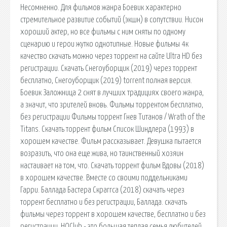
Несомненно. Для фильмов жанра Боевик характерно
стремительное развитие событий (экшн) в сопутствии. Нисон
хороший актер, но все фильмы с ним сняты по одному
сценарию и герои жутко однотипные. Новые фильмы 4к
качество скачать можно через торрент на сайте Ultra HD без
регистрации. Скачать Снегоуборщик (2019) через торрент
бесплатно, Снегоуборщик (2019) torrent полная версия.
Боевик Заложница 2 снят в лучших традициях своего жанра,
а значит, что зрителей вновь. Фильмы торрентом бесплатно,
без регистрации Фильмы торрент Гнев Титанов / Wrath of the
Titans. Скачать торрент фильм Список Шиндлера (1993) в
хорошем качестве. Фильм рассказывает. Девушка пытается
возразить, что она еще жива, но таинственный хозяин
настаивает на том, что. Скачать торрент фильм Вдовы (2018)
в хорошем качестве. Вместе со своими поддельниками
Гарри. Баллада Бастера Скраггса (2018) скачать через
торрент бесплатно и без регистрации, Баллада. скачать
фильмы через торрент в хорошем качестве, бесплатно и без
регистрации. HQClub - это большая теплая семья любителей