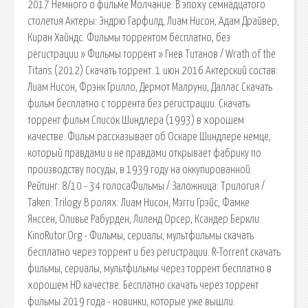
2017 Немного о фильме Молчание: В эпоху семнадцатого
столетия Актеры: Эндрю Гарфилд, Лиам Нисон, Адам Драйвер,
Киран Хайндс. Фильмы торрентом бесплатно, без
регистрации » Фильмы торрент » Гнев Титанов / Wrath of the
Titans (2012) Скачать торрент. 1 июн 2016 Актерский состав:
Лиам Нисон, Фрэнк Грилло, Дермот Малруни, Даллас Скачать
фильм бесплатно с торрента без регистрации. Скачать
торрент фильм Список Шиндлера (1993) в хорошем
качестве. Фильм рассказывает об Оскаре Шиндлере немце,
который правдами и не правдами открывает фабрику по
производству посуды, в 1939 году на оккупированной.
Рейтинг: 8/10 - 34 голосаФильмы / Заложница: Трилогия /
Taken: Trilogy В ролях: Лиам Нисон, Мэгги Грэйс, Фамке
Янссен, Оливье Рабурден, Лиленд Орсер, Ксандер Беркли.
KinoRutor.Org - Фильмы, сериалы, мультфильмы скачать
бесплатно через торрент и без регистрации. R-Torrent скачать
фильмы, сериалы, мультфильмы через торрент бесплатно в
хорошем HD качестве. Бесплатно скачать через торрент
фильмы 2019 года - новинки, которые уже вышли.