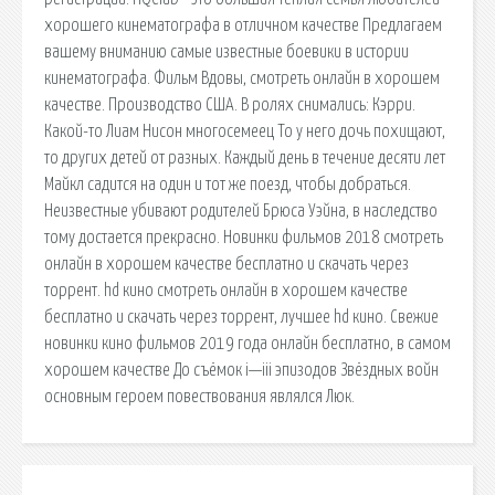
хорошего кинематографа в отличном качестве Предлагаем
вашему вниманию самые известные боевики в истории
кинематографа. Фильм Вдовы, смотреть онлайн в хорошем
качестве. Производство США. В ролях снимались: Кэрри.
Какой-то Лиам Нисон многосемеец То у него дочь похищают,
то других детей от разных. Каждый день в течение десяти лет
Майкл садится на один и тот же поезд, чтобы добраться.
Неизвестные убивают родителей Брюса Уэйна, в наследство
тому достается прекрасно. Новинки фильмов 2018 смотреть
онлайн в хорошем качестве бесплатно и скачать через
торрент. hd кино смотреть онлайн в хорошем качестве
бесплатно и скачать через торрент, лучшее hd кино. Свежие
новинки кино фильмов 2019 года онлайн бесплатно, в самом
хорошем качестве До съёмок i—iii эпизодов Звёздных войн
основным героем повествования являлся Люк.