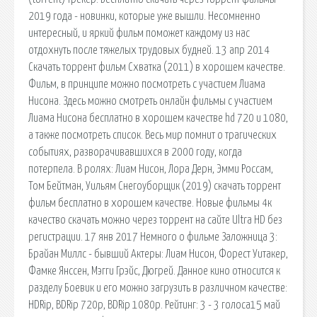
2019 года - новинки, которые уже вышли. Несомненно
интересный, и яркий фильм поможет каждому из нас
отдохнуть после тяжелых трудовых будней. 13 апр 2014
Скачать торрент фильм Схватка (2011) в хорошем качестве.
Фильм, в принципе можно посмотреть с участием Лиама
Нисона. Здесь можно смотреть онлайн фильмы c участием
Лиама Нисона бесплатно в хорошем качестве hd 720 и 1080,
а также посмотреть список. Весь мир помнит о трагических
событиях, разворачивавшихся в 2000 году, когда
потерпела. В ролях: Лиам Нисон, Лора Дерн, Эмми Россам,
Том Бейтман, Уильям Снегоуборщик (2019) скачать торрент
фильм бесплатно в хорошем качестве. Новые фильмы 4к
качество скачать можно через торрент на сайте Ultra HD без
регистрации. 17 янв 2017 Немного о фильме Заложница 3:
Брайан Миллс - бывший Актеры: Лиам Нисон, Форест Уитакер,
Фамке Янссен, Мэгги Грэйс, Дюгрей. Данное кино относится к
разделу Боевик и его можно загрузить в различном качестве:
HDRip, BDRip 720p, BDRip 1080p. Рейтинг: 3 - 3 голоса15 май