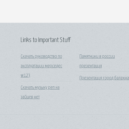
Links to Important Stuff
Скачать руководство по
Памятники в россии
эксплуатации мерседес
презентация
w123
Презентация город балахн
Скачать музыку реп на
зайцев нет