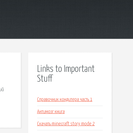
Links to Important
Stuff
ий
Справочник кондитера часть 1
Антимозг книга
Скачать minecraft story mode 2