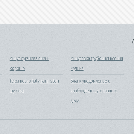
A
Минус пугачева очень
Минусовка трубочист ксения
хорошо
мулина
а
Текст песни katy rain listen
Бланк уведомление о
my dear
возбуждении уголовного
дела