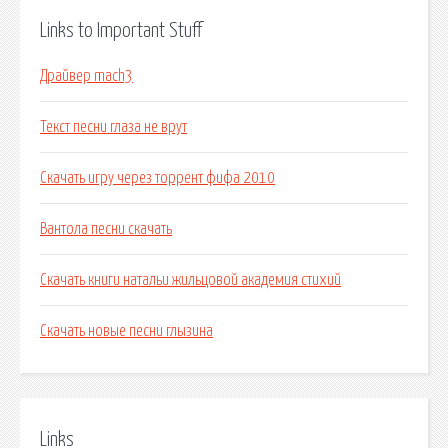
Links to Important Stuff
Драйвер mach3
Текст песни глаза не врут
Скачать игру через торрент фифа 2010
Вантола песни скачать
Скачать книги натальи жильцовой академия стихий
Скачать новые песни глызина
Links