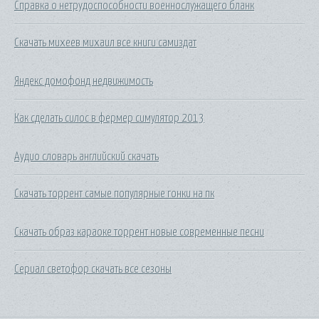
Справка о нетрудоспособности военнослужащего бланк
Скачать михеев михаил все книги самиздат
Яндекс домофонд недвижимость
Как сделать силос в фермер симулятор 2013
Аудио словарь английский скачать
Скачать торрент самые популярные гонки на пк
Скачать образ караоке торрент новые современные песни
Сериал светофор скачать все сезоны