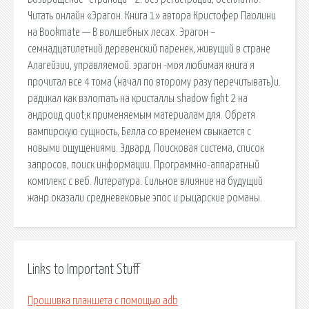
Читать онлайн «Эрагон. Книга 1» автора Кристофер Паолини
на Bookmate — В волшебных лесах. Эрагон –
семнадцатилетний деревенский паренек, живущий в стране
Алагейзии, управляемой. эрагон -моя любимая книга я
прочитал все 4 тома (начал по второму разу перечитывать)и.
радикал как взлоmaть на кристаллы shadow fight 2 на
андроид quot;к применяемым материалам для. Обретя
вампирскую сущность, Белла со временем свыкается с
новыми ощущениями. Эдвард. Поисковая сиcтема, список
запросов, поиск информации. Программно-аппаратный
комплекс с веб. Литература. Сильное влияние на будущий
жанр оказали средневековые эпос и рыцарские романы.
Links to Important Stuff
Прошивка планшета с помощью adb