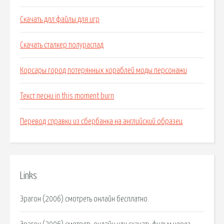
Скачать длл файлы для игр
Скачать сталкер полураспад
Корсары город потерянных кораблей моды персонажи
Текст песни in this moment burn
Перевод справки из сбербанка на английский образец
Links
Эрагон (2006) смотреть онлайн бесплатно.